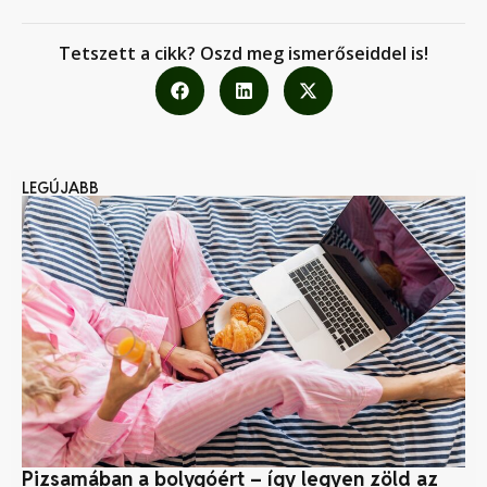
Tetszett a cikk? Oszd meg ismerőseiddel is!
LEGÚJABB
Pizsamában a bolygóért – így legyen zöld az
K