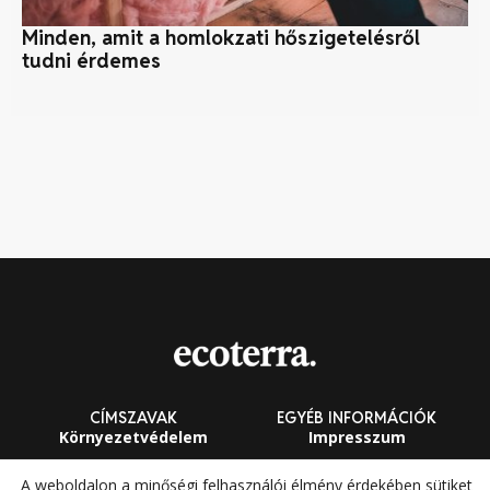
Minden, amit a homlokzati hőszigetelésről
Me
tudni érdemes
CÍMSZAVAK
EGYÉB INFORMÁCIÓK
Környezetvédelem
Impresszum
Fenntarthatóság
Általános Szerződési
A weboldalon a minőségi felhasználói élmény érdekében sütiket