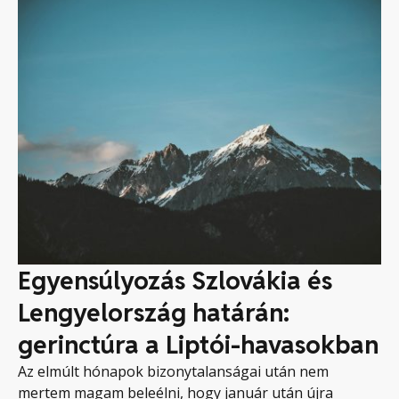
Egyensúlyozás Szlovákia és
Lengyelország határán:
gerinctúra a Liptói-havasokban
Az elmúlt hónapok bizonytalanságai után nem
mertem magam beleélni, hogy január után újra