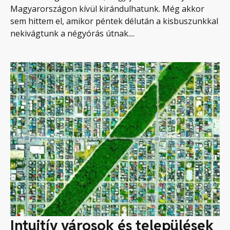
Magyarországon kívül kirándulhatunk. Még akkor
sem hittem el, amikor péntek délután a kisbuszunkkal
nekivágtunk a négyórás útnak....
Intuitív városok és települések