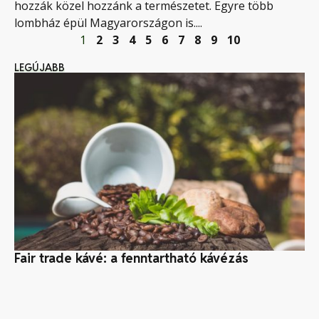
hozzák közel hozzánk a természetet. Egyre több
lombház épül Magyarországon is....
1
2
3
4
5
6
7
8
9
10
LEGÚJABB
Fair trade kávé: a fenntartható kávézás
Mi
tu