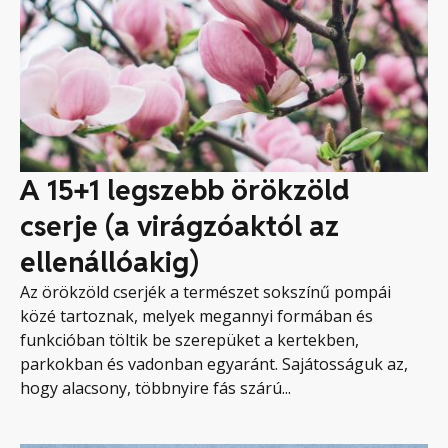
A 15+1 legszebb örökzöld
cserje (a virágzóaktól az
ellenállóakig)
Az örökzöld cserjék a természet sokszínű pompái
közé tartoznak, melyek megannyi formában és
funkcióban töltik be szerepüket a kertekben,
parkokban és vadonban egyaránt. Sajátosságuk az,
hogy alacsony, többnyire fás szárú...