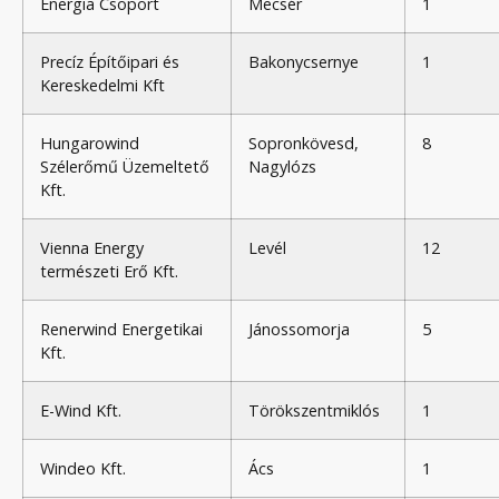
Energia Csoport
Mecsér
1
Precíz Építőipari és
Bakonycsernye
1
Kereskedelmi Kft
Hungarowind
Sopronkövesd,
8
Szélerőmű Üzemeltető
Nagylózs
Kft.
Vienna Energy
Levél
12
természeti Erő Kft.
Renerwind Energetikai
Jánossomorja
5
Kft.
E-Wind Kft.
Törökszentmiklós
1
Windeo Kft.
Ács
1