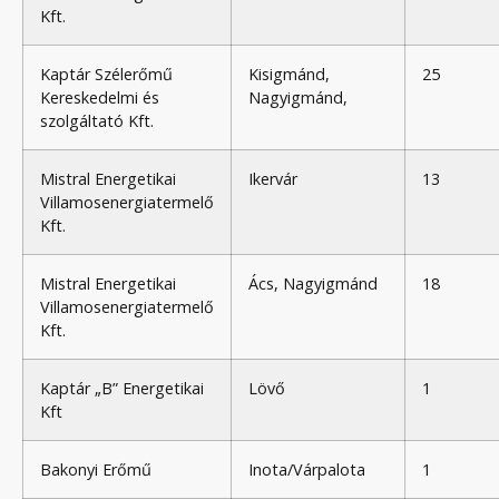
Kft.
Kaptár Szélerőmű
Kisigmánd,
25
Kereskedelmi és
Nagyigmánd,
szolgáltató Kft.
Mistral Energetikai
Ikervár
13
Villamosenergiatermelő
Kft.
Mistral Energetikai
Ács, Nagyigmánd
18
Villamosenergiatermelő
Kft.
Kaptár „B” Energetikai
Lövő
1
Kft
Bakonyi Erőmű
Inota/Várpalota
1