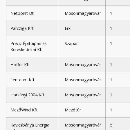
Netpoint Bt
Mosonmagyaróvár
1
Parcziga Kft
Erk
1
Precíz Építőipari és
Szápár
1
Kereskedelmi Kft
Hoffer Kft.
Mosonmagyaróvár
1
Lenteam Kft
Mosonmagyaróvár
1
Harsányi 2004 Kft
Mosonmagyaróvár
1
MezőWind Kft.
Mezőtúr
1
Kavicsbánya Energia
Mosonmagyaróvár
5