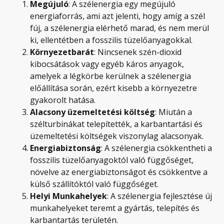
Megújuló
: A szélenergia egy megújuló
energiaforrás, ami azt jelenti, hogy amíg a szél
fúj, a szélenergia elérhető marad, és nem merül
ki, ellentétben a fosszilis tüzelőanyagokkal.
Környezetbarát
: Nincsenek szén-dioxid
kibocsátások vagy egyéb káros anyagok,
amelyek a légkörbe kerülnek a szélenergia
előállítása során, ezért kisebb a környezetre
gyakorolt hatása.
Alacsony üzemeltetési költség
: Miután a
szélturbinákat telepítették, a karbantartási és
üzemeltetési költségek viszonylag alacsonyak.
Energiabiztonság
: A szélenergia csökkentheti a
fosszilis tüzelőanyagoktól való függőséget,
növelve az energiabiztonságot és csökkentve a
külső szállítóktól való függőséget.
Helyi Munkahelyek
: A szélenergia fejlesztése új
munkahelyeket teremt a gyártás, telepítés és
karbantartás területén.