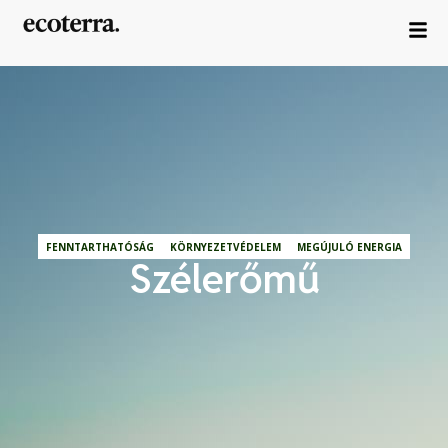
FENNTARTHATÓSÁG
KÖRNYEZETVÉDELEM
MEGÚJULÓ ENERGIA
Szélerőmű