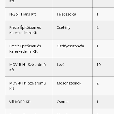
Kft.
N-Zoll Trans Kft
Felsőzsolca
1
Precíz Építőipari és
Csetény
2
Kereskedelmi Kft
Precíz Építőipari és
Ostffyasszonyfa
1
Kereskedelmi Kft
MOV-R H1 Szélerőmű
Levél
10
Kft
MOV-R H1 Szélerőmű
Mosonszolnok
2
Kft
Vill-KORR Kft
Csorna
1