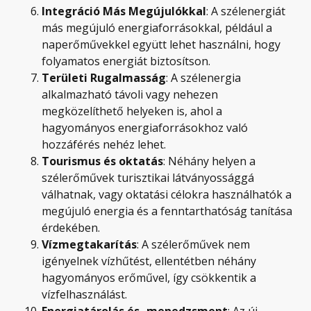
Integráció Más Megújulókkal
: A szélenergiát
más megújuló energiaforrásokkal, például a
naperőművekkel együtt lehet használni, hogy
folyamatos energiát biztosítson.
Területi Rugalmasság
: A szélenergia
alkalmazható távoli vagy nehezen
megközelíthető helyeken is, ahol a
hagyományos energiaforrásokhoz való
hozzáférés nehéz lehet.
Tourismus és oktatás
: Néhány helyen a
szélerőművek turisztikai látványossággá
válhatnak, vagy oktatási célokra használhatók a
megújuló energia és a fenntarthatóság tanítása
érdekében.
Vízmegtakarítás
: A szélerőművek nem
igényelnek vízhűtést, ellentétben néhány
hagyományos erőművel, így csökkentik a
vízfelhasználást.
Energiatárolás és -menedzsment
: Az új