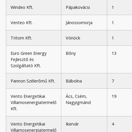
Windeo Kft.
Pápakovácsi
1
Venteo Kft.
Jánossomorja
1
Tritom Kft.
Vönöck
1
Euro Green Energy
Bőny
13
Fejlesztő és
Szolgáltató Kft.
Pannon Szélerőmű Kft.
Bábolna
7
Vento Energetikai
Ács, Csém,
19
Villamosenergiatermelő
Nagyigmánd
Kft.
Vento Energetikai
Ikervár
4
Villamosenergiatermelő