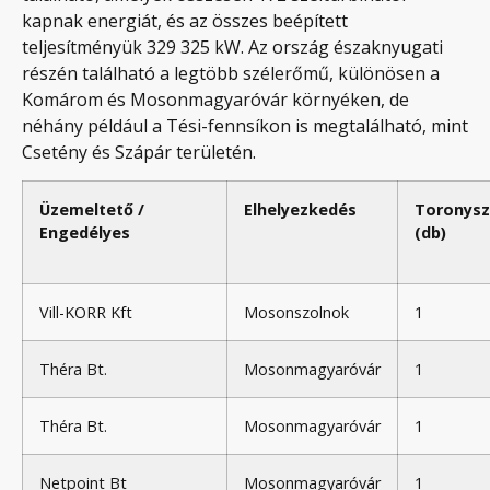
kapnak energiát, és az összes beépített
teljesítményük 329 325 kW. Az ország északnyugati
részén található a legtöbb szélerőmű, különösen a
Komárom és Mosonmagyaróvár környéken, de
néhány például a Tési-fennsíkon is megtalálható, mint
Csetény és Szápár területén.
Üzemeltető /
Elhelyezkedés
Toronys
Engedélyes
(db)
Vill-KORR Kft
Mosonszolnok
1
Théra Bt.
Mosonmagyaróvár
1
Théra Bt.
Mosonmagyaróvár
1
Netpoint Bt
Mosonmagyaróvár
1