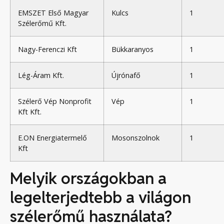
EMSZET Első Magyar
Kulcs
1
Szélerőmű Kft.
Nagy-Ferenczi Kft
Bükkaranyos
1
Lég-Áram Kft.
Újrónafő
1
Szélerő Vép Nonprofit
Vép
1
Kft Kft.
E.ON Energiatermelő
Mosonszolnok
1
Kft
Melyik országokban a
legelterjedtebb a világon
szélerőmű használata?