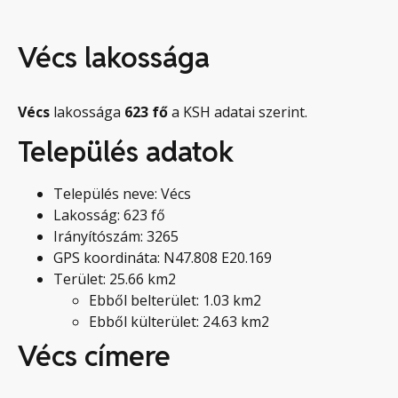
Vécs lakossága
Vécs
lakossága
623
fő
a KSH adatai szerint.
Település adatok
Település neve: Vécs
Lakosság: 623 fő
Irányítószám: 3265
GPS koordináta: N47.808 E20.169
Terület: 25.66 km2
Ebből belterület: 1.03 km2
Ebből külterület: 24.63 km2
Vécs címere