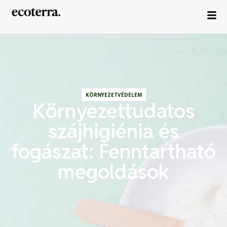
KÖRNYEZETVÉDELEM
Környezettudatos
szájhigiénia és
fogászat: Fenntartható
megoldások