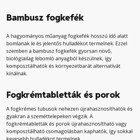
Bambusz fogkefék
A hagyományos műanyag fogkefék hosszú idő alatt
bomlanak le és jelentős hulladékot termelnek. Ezzel
szemben a bambusz fogkefék gyorsan növő,
biológiailag lebomló anyagból készülnek, így
komposztálhatók és környezetbarát alternatívát
kínálnak.
Fogkrémtabletták és porok
A fogkrémes tubusok nehezen újrahasznosíthatók és
gyakran a szeméttelepeken végzik. A
fogkrémtabletták és porok újrahasznosítható vagy
komposztálható csomagolásban kaphatók, így sokkal
kevesebb hulladékot termelnek.