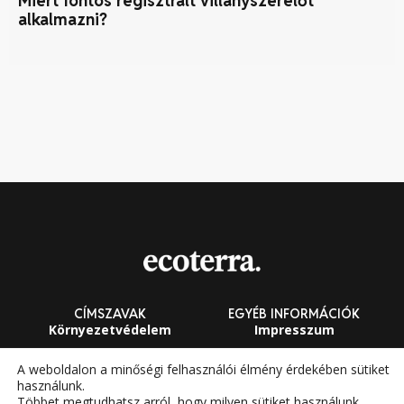
Miért fontos regisztrált villanyszerelőt
Na
alkalmazni?
CÍMSZAVAK
EGYÉB INFORMÁCIÓK
Környezetvédelem
Impresszum
Fenntarthatóság
Általános Szerződési
A weboldalon a minőségi felhasználói élmény érdekében sütiket
Feltételek
használunk.
Megújuló energia
Többet megtudhatsz arról, hogy milyen sütiket használunk,