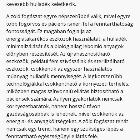
kevesebb hulladék keletkezik.
A zöld fogászat egyre népszerűbbé válik, mivel egyre
több fogorvos és páciens ismeri fel a fenntarthatóság
fontosságát. Ez magában foglalja az
energiatakarékos eszközök használatát, a hulladék
minimalizálását és a biológiailag lebomló anyagok
előnyben részesítését. Az újrahasznosítható
eszközök, például fém szívószálak és sterilizálható
eszközök, csökkentik az egyszer használatos
műanyag hulladék mennyiségét. A legkorszerűbb
technológiákkal csökkenthető a környezeti terhelés,
miközben magas színvonalú ellátás biztosítható a
páciensek számára. Az ilyen gyakorlatok nemcsak
környezetbarátok, hanem hosszú távon
gazdaságosabbak is lehetnek, mivel csökkentik az
energia- és anyagköltségeket. A zöld fogászat tehát
nemcsak egy trend, hanem egy szükséges lépés a
fenntartható egészségügyi ellátás felé.