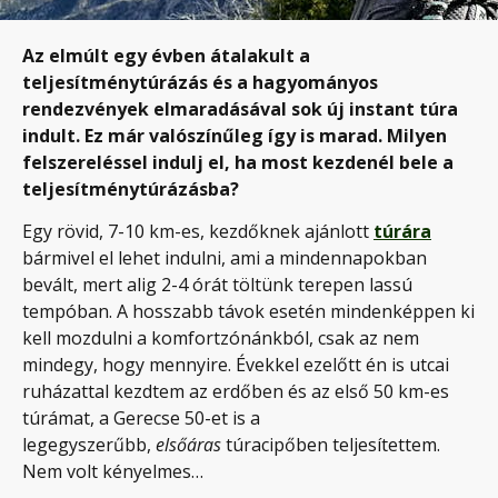
Az elmúlt egy évben átalakult a
teljesítménytúrázás és a hagyományos
rendezvények elmaradásával sok új instant túra
indult. Ez már valószínűleg így is marad. Milyen
felszereléssel indulj el, ha most kezdenél bele a
teljesítménytúrázásba?
Egy rövid, 7-10 km-es, kezdőknek ajánlott
túrára
bármivel el lehet indulni, ami a mindennapokban
bevált, mert alig 2-4 órát töltünk terepen lassú
tempóban. A hosszabb távok esetén mindenképpen ki
kell mozdulni a komfortzónánkból, csak az nem
mindegy, hogy mennyire. Évekkel ezelőtt én is utcai
ruházattal kezdtem az erdőben és az első 50 km-es
túrámat, a Gerecse 50-et is a
legegyszerűbb,
elsőáras
túracipőben teljesítettem.
Nem volt kényelmes…