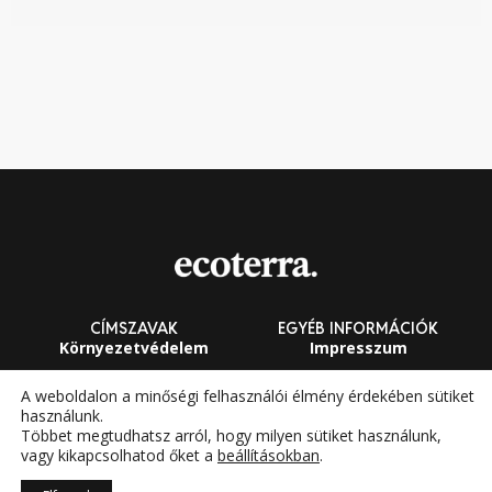
CÍMSZAVAK
EGYÉB INFORMÁCIÓK
Környezetvédelem
Impresszum
Fenntarthatóság
Általános Szerződési
A weboldalon a minőségi felhasználói élmény érdekében sütiket
Feltételek
használunk.
Megújuló energia
Többet megtudhatsz arról, hogy milyen sütiket használunk,
vagy kikapcsolhatod őket a
beállításokban
.