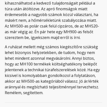
kihasználhatod a kedvező tulajdonságait például a
túra után átöltözve. Az apró finomságok miatt
érdemesebb a nagyobb számok közül választani, ha
másért nem, a hőmérsékletünk szabályozása miatt.
Az MH500-as polár csak felül cipzáros, de az MH520-
as már végig az. Én pár hete egy MH900-as felsőt
szereztem be, igyekszem majd erről is írni.
A ruházat mellett még számos kiegészítőre szükség
lehet bizonyos helyzetekben, de tudom, hogy nem
lehet mindent azonnal megvásárolni. Annyi biztos,
hogy az MH100 termékek költséghatékony belépőt
jelentenek a technikai túrafelszerelések közé. Ha egy
kicsivel is komolyabban gondolkozol a folytatáson,
akkor az MH500-as kategóriából válassz. Jó ár/érték
aránnyal és megbízható teljesítménnyel tervezhetsz.
Remélem, segítettem.