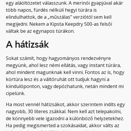
egy aláöltözetet válasszunk. A merinói gyapjúval akár
több napos, fürdés nélküli hegyi túrára is
elindulhattok, de a „műszálas” verziótól sem kell
megijedni. Nekem a Kipsta Keepdry 500-as felsői
váltak be az egynapos túrákon.
A hátizsák
Sokat számít, hogy hagyományos rendezvényre
megyünk, ahol lesz némi ellátás, vagy instant túrára,
ahol mindent magunknak kell vinni. Fontos az is, hogy
körtúra lesz és a váltóruhát ott tudjuk hagyni a
kiindulóponton, vagy depózhatunk, netán mindent mi
cipelünk.
Ha most vennél hátizsákot, akkor szerintem indíts egy
nagyobb, 30 literes zsákkal. Nem kell azt telepakolni,
de könnyebb vele igazodni a különböző helyzetekhez.
Ha pedig megismerted a szokásaidat, akkor válts az