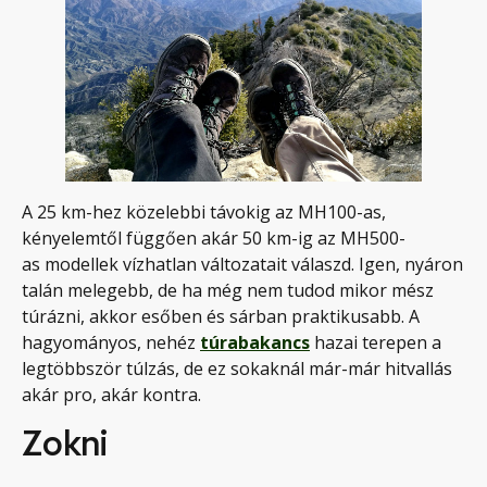
A 25 km-hez közelebbi távokig az MH100-as,
kényelemtől függően akár 50 km-ig az MH500-
as modellek vízhatlan változatait válaszd. Igen, nyáron
talán melegebb, de ha még nem tudod mikor mész
túrázni, akkor esőben és sárban praktikusabb. A
hagyományos, nehéz
túrabakancs
hazai terepen a
legtöbbször túlzás, de ez sokaknál már-már hitvallás
akár pro, akár kontra.
Zokni