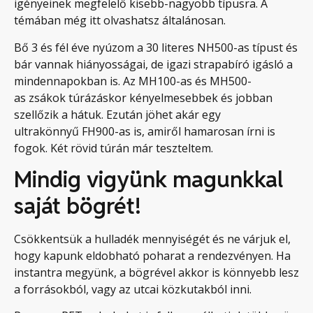
igényeinek megfelelő kisebb-nagyobb típusra. A
témában még itt olvashatsz általánosan.
Bő 3 és fél éve nyúzom a 30 literes NH500-as típust és
bár vannak hiányosságai, de igazi strapabíró igásló a
mindennapokban is. Az MH100-as és MH500-
as zsákok túrázáskor kényelmesebbek és jobban
szellőzik a hátuk. Ezután jöhet akár egy
ultrakönnyű FH900-as is, amiről hamarosan írni is
fogok. Két rövid túrán már teszteltem.
Mindig vigyünk magunkkal
saját bögrét!
Csökkentsük a hulladék mennyiségét és ne várjuk el,
hogy kapunk eldobható poharat a rendezvényen. Ha
instantra megyünk, a bögrével akkor is könnyebb lesz
a forrásokból, vagy az utcai közkutakból inni.