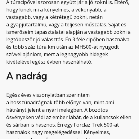
A túracipővel szorosan együtt jár a jó zokni is. Eltérő,
hogy kinek mi a kényelmes, a vékonyabb, a
vastagabb, vagy a kétrétegű zokni, netán
a gyapjútartalmú, vagy a teljesen műszálas. Saját és
ismerőseim tapasztalatai alapján a vastagabb zokni a
legtöbbször jó választás. Én 3 féle cipőben használva
és több száz túra km után az MH500-at nyugodt
szívvel ajánlom, mert a legnagyobb hidegek
kivételével egész évben használható.
A nadrág
Egész éves viszonylatban szerintem
a hosszúnadrágnak több előnye van, mint ami
hátrányt jelent a nyári melegben. A bozótos
ösvényeken védi az ember lábát, de a kullancsok ellen
és sárban is hasznos. Én egy Forclaz Trek 500-at
használok nagy megelégedéssel. Kényelmes,