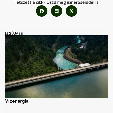
Tetszett a cikk? Oszd meg ismerőseiddel is!
LEGÚJABB
Vízenergia
Mi
al