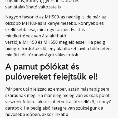
rugalmas, könnyű, gyorsan szárad és
van átalakítható változata is.
Nagyon hasonló az MH500-as nadrág is, de már az
olcsóbb MH100-as is kényelmesebb, könnyebb és
szellősebb lesz, mint egy farmer. És itt is
mindkettőnek van átalakítható
verziója: MH150 és MH550 megjelöléssel. Ha pedig
hidegre fordul az idő, egy aláöltözet javít a hőérzeten,
mielőtt téli túranadrágot választotok.
A pamut pólókat és
pulóvereket felejtsük el!
Pár perc után leizzad az ember, aztán másnapig sem
száradnak meg. Ha már elég meleg van és csak pólót
veszünk felülre, akkor jöhetnek a jól szellőző, könnyű
darabok. Ha pedig alsó rétegre van szükségünk a
hűvösebb időben, akkor inkább