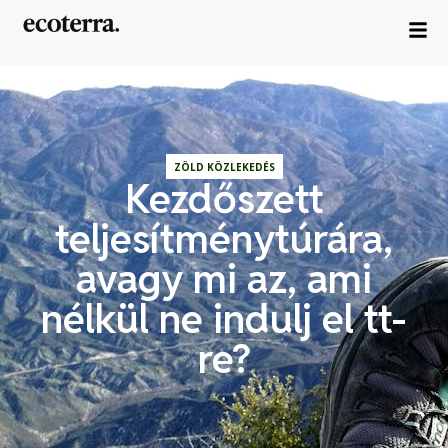
ZÖLD KÖZLEKEDÉS
Kezdőszett
teljesítménytúrára,
avagy mi az, ami
nélkül ne indulj el tt-
re?