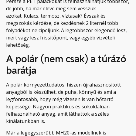
Persze a PET palackokat is felhasználhatjuk többször,
de jobb, ha már eleve meg sem vesszük
azokat. Kulacs, termosz, víztasak? Évszak és
megszokás kérdése, de kezdésnek 2 liternél több
folyadékot ne cipeljünk. A legtöbbször elegendő lesz,
mert vagy lesz frissítőpont, vagy egyéb vízvételi
lehetőség.
A polár (nem csak) a túrázó
barátja
A polár környezettudatos, hiszen újrahasznosított
anyagból is készülhet, de puha, könnyű és ami a
legfontosabb, hogy még vizesen is van hőtartó
képessége. Nagyon praktikus és sokoldalúan
felhasználható anyag, amit láthattok a széles
kínálatunkban is.
Már a legegyszerűbb MH20-as modellnek is