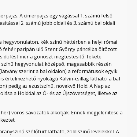
merpajzs. A címerpajzs egy vágással 1. számú felső
ítással 2. számú jobb oldali és 3. számú bal oldali
 hegyvonulaton, kék színű héttérben a helyi római
 fehér paripán ülő Szent György páncélba öltözött
los döfést mér a gonoszt megtestesítő, fekete
ld színű hegyvonulat középső, magasabbik részén
(látvány szerint a bal oldalon) a reformátusok egyik
 értelmezhető nyolcágú Kálvin-csillag látható; a bal
alon) pedig az ezüstszínű, növekvő Hold. A Nap az
lása a Holddal az Ó- és az Újszövetséget, illetve az
ehér) vörös sávozatok alkotják. Ennek megjelenítése a
keztet.
anyszínű szőlőfürt látható, zöld színű levelekkel. A