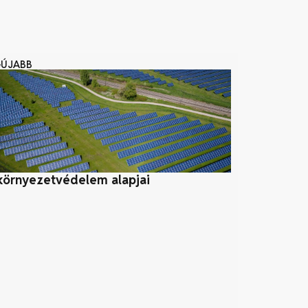
GÚJABB
környezetvédelem alapjai
Biomassza