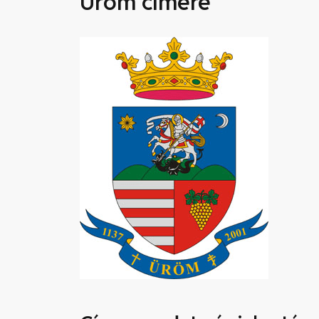
Üröm címere