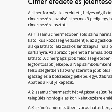
Címer eredete és jelentése
A címer formája: lekerekített, helyes végű cí
címermezőre, az alsó címermező pedig egy has
címermezőre osztott.
Az 1. számú címermezőben zöld színű hármas
katolikus közösség védőszentje, az ágaskodó
alakja látható, aki zászlós lándzsájával halá
sárkányra. Az ábrázolt jelenet a hármas, zö
látható. A címerpajzs jobb felső szegletében 
legfontosabb jelképe, a Nap szimbólumként is
felső szegletben (látvány szerint a jobb old
igazság és a bölcsesség jelképe, együttábrázo
Apát és a Fiút jelképezik.
A 2. számú címermezőt hét vágással ezüst (f
település honfoglalás kori keletkezésre emlé
A 3. számú címermezőben, vörös háttérben, ar