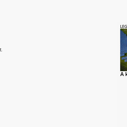
LE
t.
A 