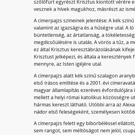
szőlőfürt egyrészt Krisztus kiontott vérére 
vesznek a hívek magukhoz, másrészt az ismét 
A címerpajzs színeinek jelentése: A kék színű
valamint az igazságra és a hűségre utal. A ló
büntetlenség, az ártatlanság, a tökéletesség
megdicsőülésére is utalás. A vörös a tűz, a m
ez által Krisztus keresztábrázolásának kifej
Krisztust jelképezi, és általa a kereszténye
mennyre, az Isten igéjére utal.
A címerpajzs alatt kék színű szalagon aranyb
első írásos említése és a 2001. évi címerava
magyar államlapítás ezeréves évfordulójára i
mellett a helyi római katolikus közösségre u
hármas kereszt látható. Utóbbi arra az Alex
nádor első feleségeként, személyesen kötő
A címerpajzs felett egy bíborbéléssel ellátott
sem rangot, sem méltóságot nem jelöl, csupán