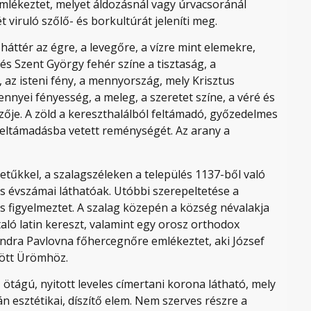
emlékeztet, melyet áldozásnál vagy úrvacsoránál
viruló szőlő- és borkultúrát jeleníti meg.
 háttér az égre, a levegőre, a vízre mint elemekre,
 és Szent György fehér színe a tisztaság, a
, az isteni fény, a mennyország, mely Krisztus
ennyei fényesség, a meleg, a szeretet színe, a véré és
ezője. A zöld a kereszthalálból feltámadó, győzedelmes
k feltámadásba vetett reménységét. Az arany a
etűkkel, a szalagszéleken a település 1137-ből való
tás évszámai láthatóak. Utóbbi szerepeltetése a
s figyelmeztet. A szalag közepén a község névalakja
taló latin kereszt, valamint egy orosz orthodox
andra Pavlovna főhercegnőre emlékeztet, aki József
dött Ürömhöz.
, ötágú, nyitott leveles címertani korona látható, mely
 esztétikai, díszítő elem. Nem szerves részre a