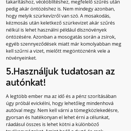
takarításhoz, vécéöblítéshez, megfelelő szűrés után
pedig akár öntözéshez is. Nem mindegy azonban,
hogy melyik szürkevízről van szó. A mosakodás,
kézmosás után keletkező szürkevizet akár szűrés
nélkül is lehet használni például dísznövények
öntözésére. Azonban a mosogatás során a zsírok,
egyéb szennyeződések miatt már komolyabban meg
kell szűrni a vizet, mielőtt megöntöznénk vele a
növényeinket.
5.Használjuk tudatosan az
autónkat!
A legtöbb ember ma az idő és a pénz szorításában
úgy próbál evickélni, hogy lehetőleg mindenhová
autóval megy. Nem kell várni a tömegközlekedésre,
gyorsan és hatékonyan el lehet érni a célunkat,
ráadásul összes is lehet kötni a különböző