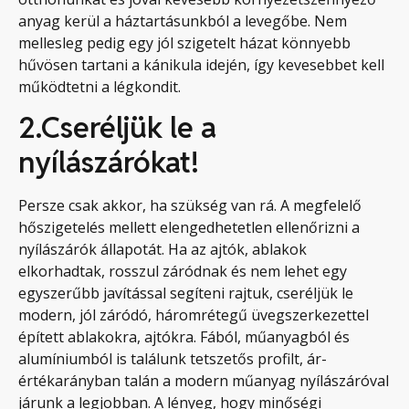
anyag kerül a háztartásunkból a levegőbe. Nem
mellesleg pedig egy jól szigetelt házat könnyebb
hűvösen tartani a kánikula idején, így kevesebbet kell
működtetni a légkondit.
2.Cseréljük le a
nyílászárókat!
Persze csak akkor, ha szükség van rá. A megfelelő
hőszigetelés mellett elengedhetetlen ellenőrizni a
nyílászárók állapotát. Ha az ajtók, ablakok
elkorhadtak, rosszul záródnak és nem lehet egy
egyszerűbb javítással segíteni rajtuk, cseréljük le
modern, jól záródó, háromrétegű üvegszerkezettel
épített ablakokra, ajtókra. Fából, műanyagból és
alumíniumból is találunk tetszetős profilt, ár-
értékarányban talán a modern műanyag nyílászáróval
járunk a legjobban. A lényeg, hogy minőségi