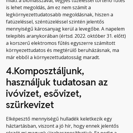
miatt a biomasszával, vegyes tüzeléssel történő fűtés
is lehet megoldás, ám ez nem számít a
legkörnyezettudatosabb megoldásnak, hiszen a
fatüzeléssel, széntüzeléssel szintén jelentős
mennyiségű károsanyag kerül a levegőbe. A napelem
telepítés aranykorában (értsd. 2022. október 31. előtt)
a korszerű elektromos fűtés egyszerre számított
környezettudatos és megtérülő beruházásnak, ma
már ebből a környezettudatosság maradt.
4.Komposztáljunk,
használjuk tudatosan az
ivóvizet, esővizet,
szürkevizet
Elképesztő mennyiségű hulladék keletkezik egy
háztartásban, viszont a jó hír, hogy ennek jelentős
részét mi magunk újrahasznosíthatjuk. Ez pedig a