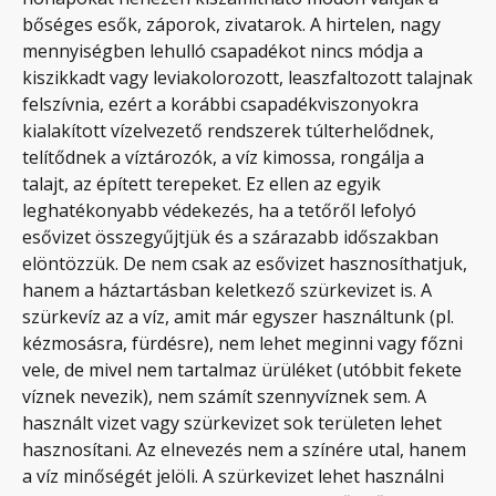
bőséges esők, záporok, zivatarok. A hirtelen, nagy
mennyiségben lehulló csapadékot nincs módja a
kiszikkadt vagy leviakolorozott, leaszfaltozott talajnak
felszívnia, ezért a korábbi csapadékviszonyokra
kialakított vízelvezető rendszerek túlterhelődnek,
telítődnek a víztározók, a víz kimossa, rongálja a
talajt, az épített terepeket. Ez ellen az egyik
leghatékonyabb védekezés, ha a tetőről lefolyó
esővizet összegyűjtjük és a szárazabb időszakban
elöntözzük. De nem csak az esővizet hasznosíthatjuk,
hanem a háztartásban keletkező szürkevizet is. A
szürkevíz az a víz, amit már egyszer használtunk (pl.
kézmosásra, fürdésre), nem lehet meginni vagy főzni
vele, de mivel nem tartalmaz ürüléket (utóbbit fekete
víznek nevezik), nem számít szennyvíznek sem. A
használt vizet vagy szürkevizet sok területen lehet
hasznosítani. Az elnevezés nem a színére utal, hanem
a víz minőségét jelöli. A szürkevizet lehet használni