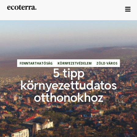
FENNTARTHATÓSÁG
KÖRNYEZETVÉDELEM
ZÖLD VÁROS
5 tipp
környezettudatos
otthonokhoz