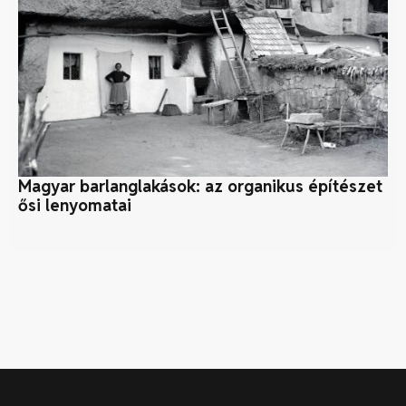
Magyar barlanglakások: az organikus építészet
A 
ősi lenyomatai