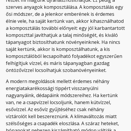
szerves anyagok komposztálása. A komposztálás egy
ősi módszer, de a jelenkor emberének is érdemes
élnie vele, ha saját kertünk van, akkor kihasználhatod
a komposztálás további előnyeit: egy jól karbantartott
komposzttal javíthatjuk a talaj minőségét, és kiváló
tápanyagot biztosíthatunk növényeinknek. Ha nincs
saját kertünk, akkor is komposztálhatunk, a kis
komposztálóból lecsapolható folyadékot egyszerűen
felhígítjuk vízzel, és máris tápanyagban gazdag
öntözővízzel locsolhatjuk szobanövényeinket.
A modern megoldások mellett érdemes néhány
energiatakarékossági tippért visszanyúlni
nagyanyáink, dédapáink módszereihez. Ha kertünk
van, ne a csapvízzel locsoljunk, hanem kútvízzel,
esővízzel. Az esővíz gyűjtéséhez csak néhány
víztárolót kell beszereznünk. A klímaváltozás miatt
szélsőséges a csapadék eloszlása. A száraz heteket,
hónapokat nehezen kiszámítható módon váltják a