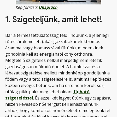
Kép forrása:
Unsplash
1. Szigeteljünk, amit lehet!
Bár a természettudatosság felől indulunk, a jelenlegi
fűtési árak mellett (akár gázzal, akár elektromos
árammal vagy biomasszával fűtünk), mindenkinek
gondolnia kell az energiahatékony otthonra.
Megfelelő szigetelés nélkül márpedig nem létezik
gazdaságosan működő épület. A homlokzat és a
lábazat szigetelése mellett mindenképp gondoljunk a
födém vagy a tető szigetelésére is, amit már építkezés
közben elvégezhetünk, ám ha erre nem került sor,
utólag pikk-pakk meg lehet oldani
fújható
szigeteléssel
. És ezzel két legyet ütünk egy csapásra,
hiszen kevesebb hőenergiát kell elhasználnunk
ahhoz, hogy komfortos hőmérsékletre melegítsük fel
otthonunkat és jóval kevesebb környezetszennyező