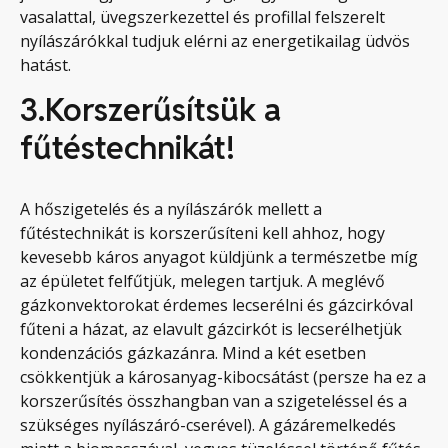
vasalattal, üvegszerkezettel és profillal felszerelt
nyílászárókkal tudjuk elérni az energetikailag üdvös
hatást.
3.Korszerűsítsük a
fűtéstechnikát!
A hőszigetelés és a nyílászárók mellett a
fűtéstechnikát is korszerűsíteni kell ahhoz, hogy
kevesebb káros anyagot küldjünk a természetbe míg
az épületet felfűtjük, melegen tartjuk. A meglévő
gázkonvektorokat érdemes lecserélni és gázcirkóval
fűteni a házat, az elavult gázcirkót is lecserélhetjük
kondenzációs gázkazánra. Mind a két esetben
csökkentjük a károsanyag-kibocsátást (persze ha ez a
korszerűsítés összhangban van a szigeteléssel és a
szükséges nyílászáró-cserével). A gázáremelkedés