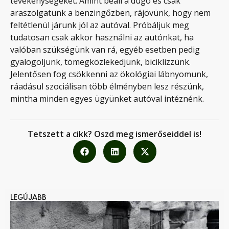
tevékenységeket. Amint beáll a dugó és csak
araszolgatunk a benzingőzben, rájövünk, hogy nem
feltétlenül járunk jól az autóval. Próbáljuk meg
tudatosan csak akkor használni az autónkat, ha
valóban szükségünk van rá, egyéb esetben pedig
gyalogoljunk, tömegközlekedjünk, biciklizzünk.
Jelentősen fog csökkenni az ökológiai lábnyomunk,
ráadásul szociálisan több élményben lesz részünk,
mintha minden egyes ügyünket autóval intéznénk.
Tetszett a cikk? Oszd meg ismerőseiddel is!
LEGÚJABB