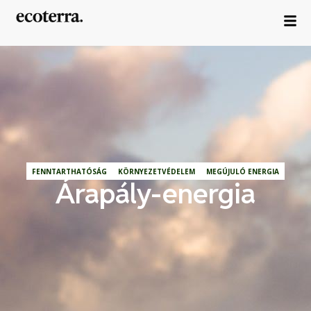
FENNTARTHATÓSÁG
KÖRNYEZETVÉDELEM
MEGÚJULÓ ENERGIA
Árapály-energia