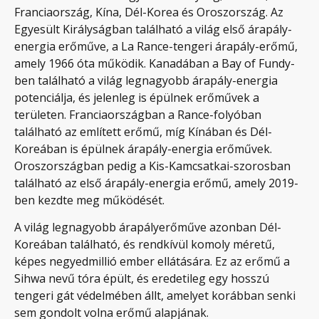
Franciaország, Kína, Dél-Korea és Oroszország. Az
Egyesült Királyságban található a világ első árapály-
energia erőműve, a La Rance-tengeri árapály-erőmű,
amely 1966 óta működik. Kanadában a Bay of Fundy-
ben található a világ legnagyobb árapály-energia
potenciálja, és jelenleg is épülnek erőművek a
területen. Franciaországban a Rance-folyóban
található az említett erőmű, míg Kínában és Dél-
Koreában is épülnek árapály-energia erőművek.
Oroszországban pedig a Kis-Kamcsatkai-szorosban
található az első árapály-energia erőmű, amely 2019-
ben kezdte meg működését.
A világ legnagyobb árapályerőműve azonban Dél-
Koreában található, és rendkívül komoly méretű,
képes negyedmillió ember ellátására. Ez az erőmű a
Sihwa nevű tóra épült, és eredetileg egy hosszú
tengeri gát védelmében állt, amelyet korábban senki
sem gondolt volna erőmű alapjának.