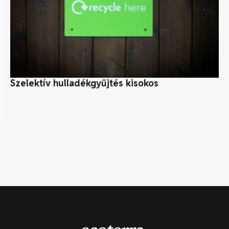
Szelektív hulladékgyűjtés kisokos
Az