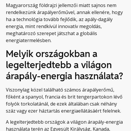
Magyarország földrajzi jellemzői miatt sajnos nem
rendelkezünk árapályerőművel, annak ellenére, hogy
ha a technológia tovább fejlődik, az apály-dagály
energia, mint rendkívül innovatív megoldás,
meghatározó szerepet játszhat a globális
energiatermelésben.
Melyik országokban a
legelterjedtebb a világon
árapály-energia használata?
Viszonylag közel található számos árapályerőmű,
főként a spanyol, francia és brit tengerpartokon lévő
folyók torkolatánál, de ezek általában csak néhány
száz vagy ezer háztartás energiaellátásáért felelnek.
A legelterjedtebb országok a világon árapály-energia
használata terén az Egyesült Királyság, Kanada,