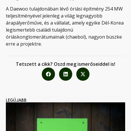
A Daewoo tulajdonában lévő óriási építmény 254 MW
teljesítményével jelenleg a világ legnagyobb
árapályerőműve, és a vállalat, amely egyike Dél-Korea
legismertebb családi tulajdonú
óriáskonglomerátumainak (chaebol), nagyon büszke
erre a projektre.
Tetszett a cikk? Oszd meg ismerőseiddel is!
LEGÚJABB