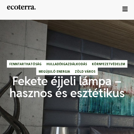
FENNTARTHATÓSÁG
HULLADÉKGAZDÁLKODÁS
KÖRNYEZETVÉDELEM
MEGÚJULÓ ENERGIA
ZÖLD VÁROS
Fekete éjjeli lámpa –
hasznos és esztétikus