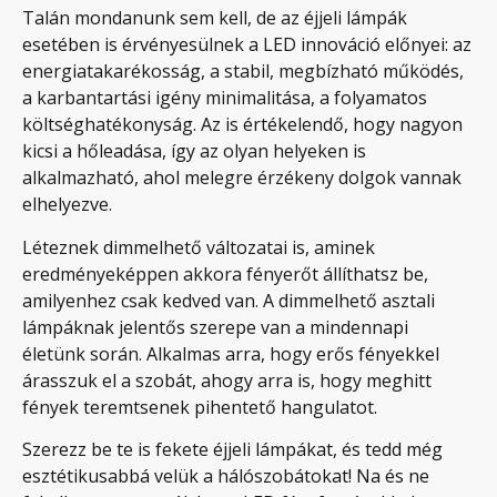
Talán mondanunk sem kell, de az éjjeli lámpák
esetében is érvényesülnek a LED innováció előnyei: az
energiatakarékosság, a stabil, megbízható működés,
a karbantartási igény minimalitása, a folyamatos
költséghatékonyság. Az is értékelendő, hogy nagyon
kicsi a hőleadása, így az olyan helyeken is
alkalmazható, ahol melegre érzékeny dolgok vannak
elhelyezve.
Léteznek dimmelhető változatai is, aminek
eredményeképpen akkora fényerőt állíthatsz be,
amilyenhez csak kedved van. A dimmelhető asztali
lámpáknak jelentős szerepe van a mindennapi
életünk során. Alkalmas arra, hogy erős fényekkel
árasszuk el a szobát, ahogy arra is, hogy meghitt
fények teremtsenek pihentető hangulatot.
Szerezz be te is fekete éjjeli lámpákat, és tedd még
esztétikusabbá velük a hálószobátokat! Na és ne