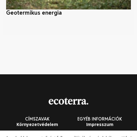
Geotermikus energia
A 
CÍMSZAVAK
EGYÉB INFORMÁCIÓK
Környezetvédelem
Impresszum
Fenntarthatóság
Általános Szerződési