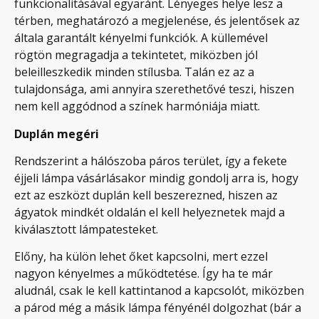
funkcionalitásával egyaránt. Lényeges helye lesz a
térben, meghatározó a megjelenése, és jelentősek az
általa garantált kényelmi funkciók. A küllemével
rögtön megragadja a tekintetet, miközben jól
beleilleszkedik minden stílusba. Talán ez az a
tulajdonsága, ami annyira szerethetővé teszi, hiszen
nem kell aggódnod a színek harmóniája miatt.
Duplán megéri
Rendszerint a hálószoba páros terület, így a fekete
éjjeli lámpa vásárlásakor mindig gondolj arra is, hogy
ezt az eszközt duplán kell beszerezned, hiszen az
ágyatok mindkét oldalán el kell helyeznetek majd a
kiválasztott lámpatesteket.
Előny, ha külön lehet őket kapcsolni, mert ezzel
nagyon kényelmes a működtetése. Így ha te már
aludnál, csak le kell kattintanod a kapcsolót, miközben
a párod még a másik lámpa fényénél dolgozhat (bár a