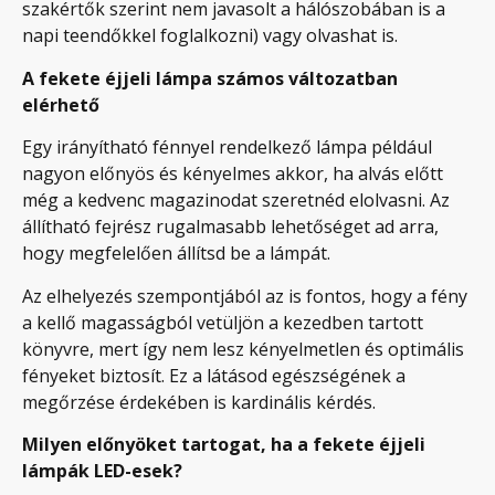
szakértők szerint nem javasolt a hálószobában is a
napi teendőkkel foglalkozni) vagy olvashat is.
A fekete éjjeli lámpa számos változatban
elérhető
Egy irányítható fénnyel rendelkező lámpa például
nagyon előnyös és kényelmes akkor, ha alvás előtt
még a kedvenc magazinodat szeretnéd elolvasni. Az
állítható fejrész rugalmasabb lehetőséget ad arra,
hogy megfelelően állítsd be a lámpát.
Az elhelyezés szempontjából az is fontos, hogy a fény
a kellő magasságból vetüljön a kezedben tartott
könyvre, mert így nem lesz kényelmetlen és optimális
fényeket biztosít. Ez a látásod egészségének a
megőrzése érdekében is kardinális kérdés.
Milyen előnyöket tartogat, ha a fekete éjjeli
lámpák LED-esek?