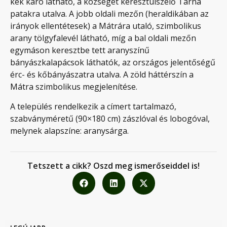
kék karó látható, a községet keresztülszelő Tarna
patakra utalva. A jobb oldali mezőn (heraldikában az
irányok ellentétesek) a Mátrára utaló, szimbolikus
arany tölgyfalevél látható, míg a bal oldali mezőn
egymáson keresztbe tett aranyszínű
bányászkalapácsok láthatók, az országos jelentőségű
érc- és kőbányászatra utalva. A zöld háttérszín a
Mátra szimbolikus megjelenítése.
A település rendelkezik a címert tartalmazó,
szabványméretű (90×180 cm) zászlóval és lobogóval,
melynek alapszíne: aranysárga.
Tetszett a cikk? Oszd meg ismerőseiddel is!