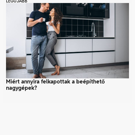
LEGÚJABB
Miért annyira felkapottak a beépíthető
N
nagygépek?