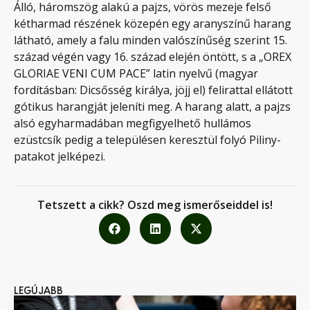
Álló, háromszög alakú a pajzs, vörös mezeje felső
kétharmad részének közepén egy aranyszínű harang
látható, amely a falu minden valószínűség szerint 15.
század végén vagy 16. század elején öntött, s a „OREX
GLORIAE VENI CUM PACE” latin nyelvű (magyar
fordításban: Dicsősség királya, jöjj el) felirattal ellátott
gótikus harangját jeleníti meg. A harang alatt, a pajzs
alsó egyharmadában megfigyelhető hullámos
ezüstcsík pedig a településen keresztül folyó Piliny-
patakot jelképezi.
Tetszett a cikk? Oszd meg ismerőseiddel is!
LEGÚJABB