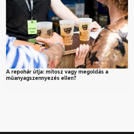
A repohár útja: mítosz vagy megoldás a
Me
műanyagszennyezés ellen?