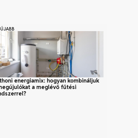
GÚJABB
thoni energiamix: hogyan kombináljuk
Klímavédele
megújulókat a meglévő fűtési
Lehetséges!
ndszerrel?