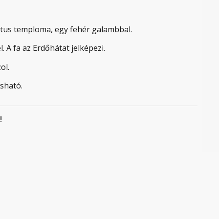
átus temploma, egy fehér galambbal.
. A fa az Erdőhátat jelképezi.
ol.
asható.
!