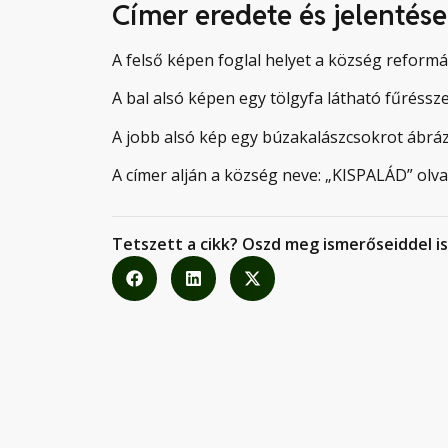
Címer eredete és jelentése
A felső képen foglal helyet a község reform
A bal alsó képen egy tölgyfa látható fűrésszel
A jobb alsó kép egy búzakalászcsokrot ábráz
A címer alján a község neve: „KISPALÁD” olv
Tetszett a cikk? Oszd meg ismerőseiddel is