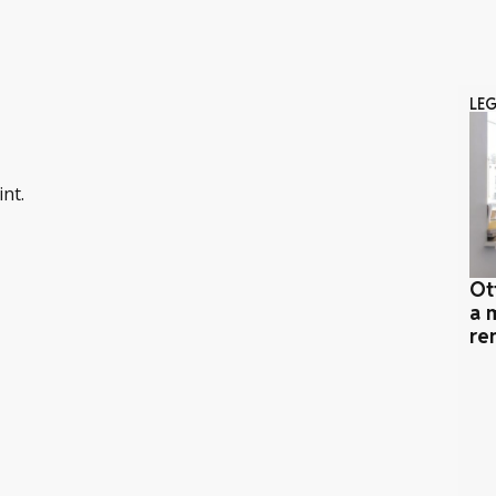
LE
int.
Ot
a 
re