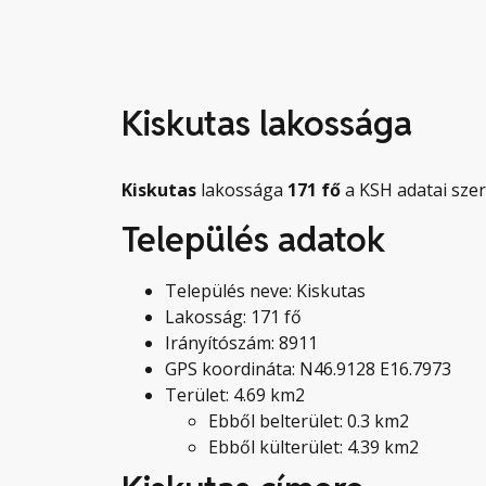
Kiskutas lakossága
Kiskutas
lakossága
171
fő
a KSH adatai szer
Település adatok
Település neve: Kiskutas
Lakosság: 171 fő
Irányítószám: 8911
GPS koordináta: N46.9128 E16.7973
Terület: 4.69 km2
Ebből belterület: 0.3 km2
Ebből külterület: 4.39 km2