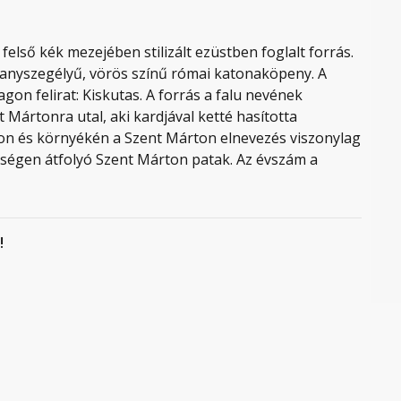
első kék mezejében stilizált ezüstben foglalt forrás.
ranyszegélyű, vörös színű római katonaköpeny. A
agon felirat: Kiskutas. A forrás a falu nevének
 Mártonra utal, aki kardjával ketté hasította
son és környékén a Szent Márton elnevezés viszonylag
községen átfolyó Szent Márton patak. Az évszám a
!