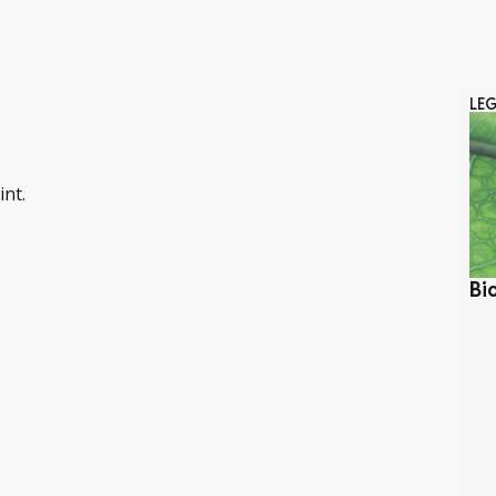
LE
int.
Bi