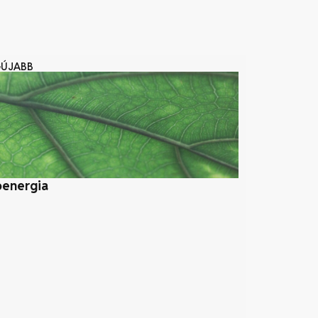
GÚJABB
oenergia
Szélerőmű