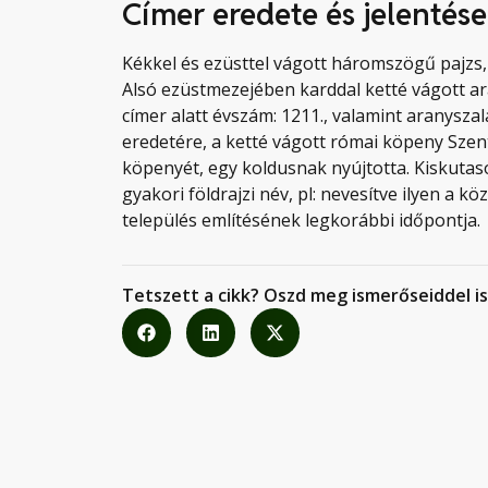
Címer eredete és jelentése
Kékkel és ezüsttel vágott háromszögű pajzs, f
Alsó ezüstmezejében karddal ketté vágott a
címer alatt évszám: 1211., valamint aranyszal
eredetére, a ketté vágott római köpeny Szent
köpenyét, egy koldusnak nyújtotta. Kiskuta
gyakori földrajzi név, pl: nevesítve ilyen a 
település említésének legkorábbi időpontja.
Tetszett a cikk? Oszd meg ismerőseiddel is