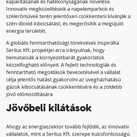
kapacitásának és hatékonyságának növelése.
Innovatív megközelítéseik a napelemparkok és
szélerőművek terén jelentősen csökkenteni kívánják a
szén-dioxid-kibocsátást, és megerősítik a megújuló
energia területét.
A globális fenntarthatósági törekvések inspirálta
Serilus Kft. projektjei arra irányulnak, hogy
bemutassák a környezetbarát gyakorlatok
kézzelfogható előnyeit. A fejlett technológiák és
fenntartható megoldások bevezetésével a vállalat
célja jelentős hatást gyakorolni az üvegházhatású
gázok kibocsátásának csökkentésére és a zöldebb
jövő előmozdítására.
Jövőbeli kilátások
Ahogy az energiaszektor tovább fejlődik, az innovatív
vállalatok, mint a Serilus Kft. szerepe kulcsfontosságú