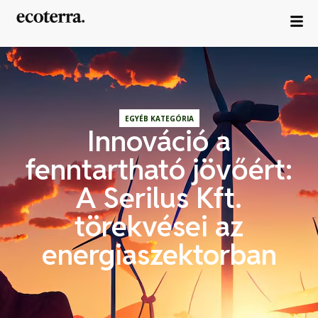
EGYÉB KATEGÓRIA
Innováció a
fenntartható jövőért:
A Serilus Kft.
törekvései az
energiaszektorban