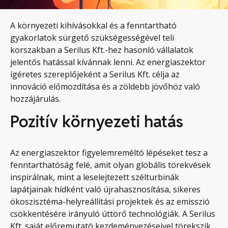
A környezeti kihívásokkal és a fenntartható
gyakorlatok sürgető szükségességével teli
korszakban a Serilus Kft.-hez hasonló vállalatok
jelentős hatással kívánnak lenni. Az energiaszektor
ígéretes szereplőjeként a Serilus Kft. célja az
innováció előmozdítása és a zöldebb jövőhöz való
hozzájárulás.
Pozitív környezeti hatás
Az energiaszektor figyelemreméltó lépéseket tesz a
fenntarthatóság felé, amit olyan globális törekvések
inspirálnak, mint a leselejtezett szélturbinák
lapátjainak hídként való újrahasznosítása, sikeres
ökoszisztéma-helyreállítási projektek és az emisszió
csökkentésére irányuló úttörő technológiák. A Serilus
Kft. saját előremutató kezdeményezéseivel törekszik