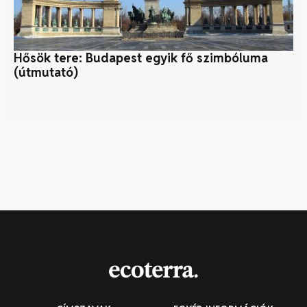
Hősök tere: Budapest egyik fő szimbóluma
B
(útmutató)