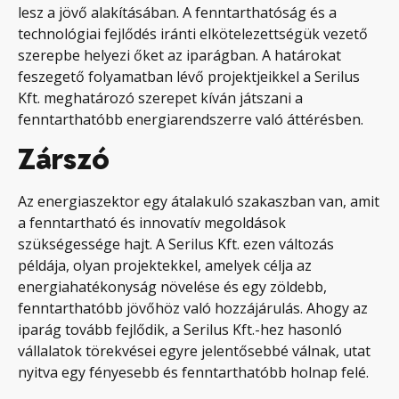
lesz a jövő alakításában. A fenntarthatóság és a
technológiai fejlődés iránti elkötelezettségük vezető
szerepbe helyezi őket az iparágban. A határokat
feszegető folyamatban lévő projektjeikkel a Serilus
Kft. meghatározó szerepet kíván játszani a
fenntarthatóbb energiarendszerre való áttérésben.
Zárszó
Az energiaszektor egy átalakuló szakaszban van, amit
a fenntartható és innovatív megoldások
szükségessége hajt. A Serilus Kft. ezen változás
példája, olyan projektekkel, amelyek célja az
energiahatékonyság növelése és egy zöldebb,
fenntarthatóbb jövőhöz való hozzájárulás. Ahogy az
iparág tovább fejlődik, a Serilus Kft.-hez hasonló
vállalatok törekvései egyre jelentősebbé válnak, utat
nyitva egy fényesebb és fenntarthatóbb holnap felé.