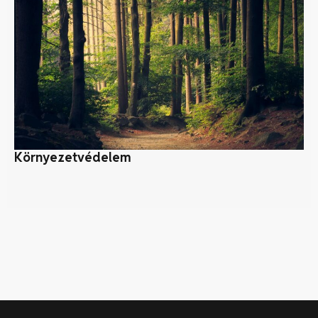
Környezetvédelem
A 