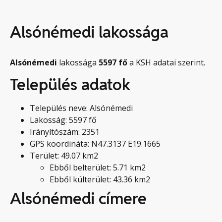
Alsónémedi lakossága
Alsónémedi
lakossága
5597
fő
a KSH adatai szerint.
Település adatok
Település neve: Alsónémedi
Lakosság: 5597 fő
Irányítószám: 2351
GPS koordináta: N47.3137 E19.1665
Terület: 49.07 km2
Ebből belterület: 5.71 km2
Ebből külterület: 43.36 km2
Alsónémedi címere