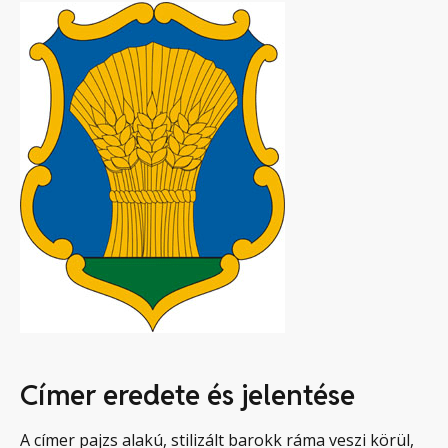
Címer eredete és jelentése
A címer pajzs alakú, stilizált barokk ráma veszi körül,