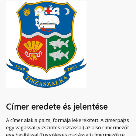
Címer eredete és jelentése
A címer alakja pajzs, formája lekerekített. A címerpajzs
egy vágással (vízszintes osztással) az alsó címermezőt
egy hasítással (függőleges osztással) címermezőkre