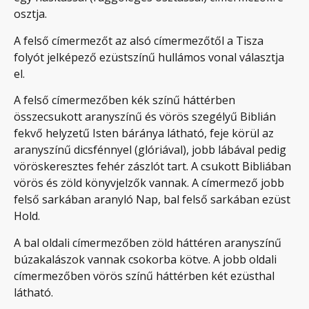
osztja.
A felső címermezőt az alsó címermezőtől a Tisza
folyót jelképező ezüstszínű hullámos vonal választja
el.
A felső címermezőben kék színű háttérben
összecsukott aranyszínű és vörös szegélyű Biblián
fekvő helyzetű Isten báránya látható, feje körül az
aranyszínű dicsfénnyel (glóriával), jobb lábával pedig
vöröskeresztes fehér zászlót tart. A csukott Bibliában
vörös és zöld könyvjelzők vannak. A címermező jobb
felső sarkában aranyló Nap, bal felső sarkában ezüst
Hold.
A bal oldali címermezőben zöld háttéren aranyszínű
búzakalászok vannak csokorba kötve. A jobb oldali
címermezőben vörös színű háttérben két ezüsthal
látható.