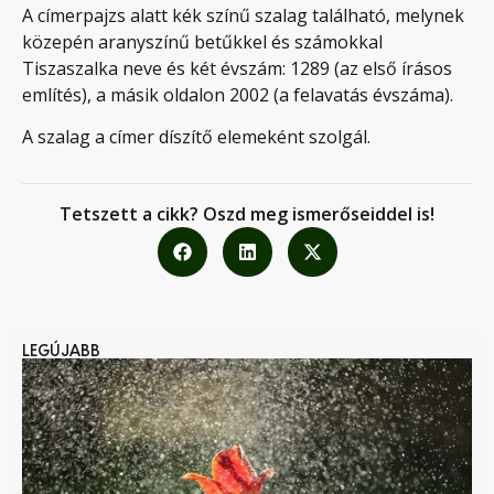
A címerpajzs alatt kék színű szalag található, melynek
közepén aranyszínű betűkkel és számokkal
Tiszaszalka neve és két évszám: 1289 (az első írásos
említés), a másik oldalon 2002 (a felavatás évszáma).
A szalag a címer díszítő elemeként szolgál.
Tetszett a cikk? Oszd meg ismerőseiddel is!
LEGÚJABB