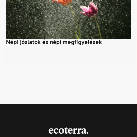
Népi jóslatok és népi megfigyelések
Fö
ér