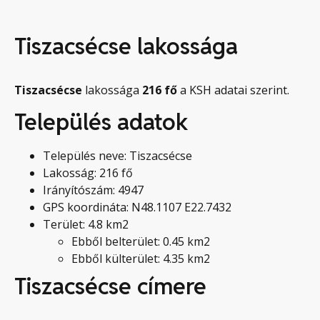
Tiszacsécse lakossága
Tiszacsécse
lakossága
216
fő
a KSH adatai szerint.
Település adatok
Település neve: Tiszacsécse
Lakosság: 216 fő
Irányítószám: 4947
GPS koordináta: N48.1107 E22.7432
Terület: 4.8 km2
Ebből belterület: 0.45 km2
Ebből külterület: 4.35 km2
Tiszacsécse címere