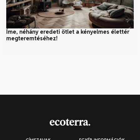
Íme, néhány eredeti ötlet a kényelmes élettér
B
megteremtéséhez!