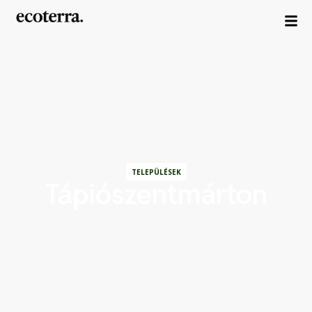
TELEPÜLÉSEK
Tápiószentmárton