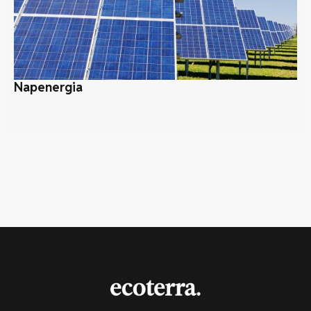
Napenergia
Íg
ök