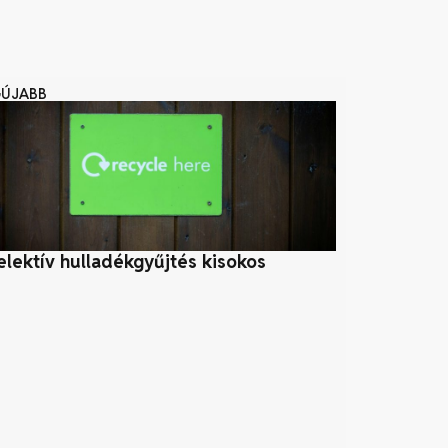
GÚJABB
elektív hulladékgyűjtés kisokos
Bioenergia