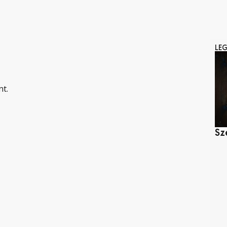
LE
nt.
Sz