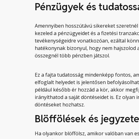
Pénzügyek és tudatoss
Amennyiben hosszútávú sikereket szeretnél 
kezeled a pénzügyeidet és a fizetési tranzakc
tevékenységeidre vonatkozóan, ezáltal könn
hatékonynak bizonyul, hogy nem hajszolod a
összegnél több pénzben játszol.
Ez a fajta tudatosság mindenképp fontos, ame
elfoglalt helyedet is jelentősen befolyásolha
például később ér hozzád a kör, akkor megfig
irányíthatod a saját döntéseidet is. Ez olyan
döntéseket hozhatsz.
Blöffölések és jegyzete
Ha olyankor blöffölsz, amikor valóban van e