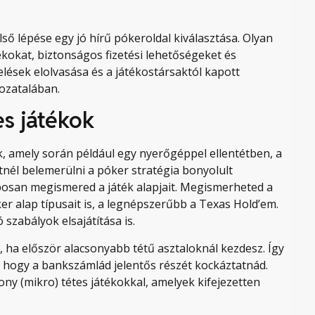
ső lépése egy jó hírű pókeroldal kiválasztása. Olyan
kokat, biztonságos fizetési lehetőségeket és
elések elolvasása és a játékostársaktól kapott
ozatalában.
es játékok
k, amely során például egy nyerőgéppel ellentétben, a
retnél belemerülni a póker stratégia bonyolult
aposan megismered a játék alapjait. Megismerheted a
r alap típusait is, a legnépszerűbb a Texas Hold’em.
szabályok elsajátítása is.
 ha először alacsonyabb tétű asztaloknál kezdesz. Így
, hogy a bankszámlád jelentős részét kockáztatnád.
ony (mikro) tétes játékokkal, amelyek kifejezetten