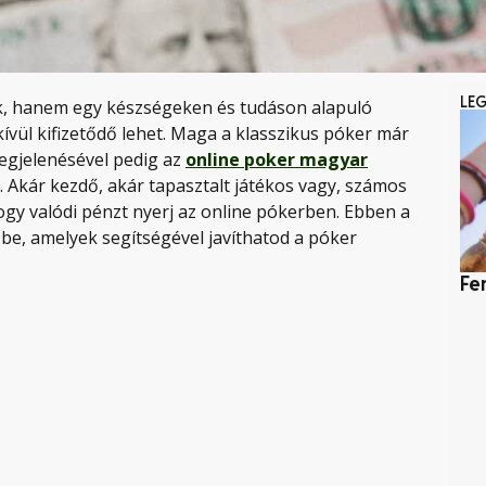
LE
k, hanem egy készségeken és tudáson alapuló
kívül kifizetődő lehet. Maga a klasszikus póker már
megjelenésével pedig az
online poker magyar
. Akár kezdő, akár tapasztalt játékos vagy, számos
hogy valódi pénzt nyerj az online pókerben. Ebben a
be, amelyek segítségével javíthatod a póker
Fe