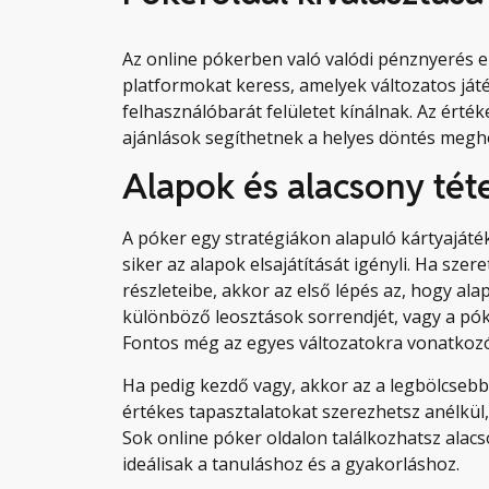
Az online pókerben való valódi pénznyerés el
platformokat keress, amelyek változatos játé
felhasználóbarát felületet kínálnak. Az érték
ajánlások segíthetnek a helyes döntés megh
Alapok és alacsony tét
A póker egy stratégiákon alapuló kártyajáté
siker az alapok elsajátítását igényli. Ha sze
részleteibe, akkor az első lépés az, hogy al
különböző leosztások sorrendjét, vagy a póke
Fontos még az egyes változatokra vonatkozó 
Ha pedig kezdő vagy, akkor az a legbölcsebb,
értékes tapasztalatokat szerezhetsz anélkül
Sok online póker oldalon találkozhatsz alacs
ideálisak a tanuláshoz és a gyakorláshoz.