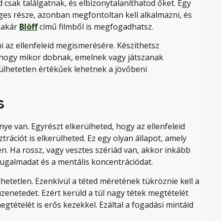
d csak találgatnak, és elbizonytalaníthatod őket. Egy
yeges része, azonban megfontoltan kell alkalmazni, és
 akár
Blöff
című filmből is megfogadhatsz.
i az ellenfeleid megismerésére. Készíthetsz
l, hogy mikor dobnak, emelnek vagy játszanak
ülhetetlen értékűek lehetnek a jövőbeni
s
ye van. Egyrészt elkerülheted, hogy az ellenfeleid
trációt is elkerülheted. Ez egy olyan állapot, amely
. Ha rossz, vagy vesztes szériád van, akkor inkább
yugalmadat és a mentális koncentrációdat.
tetlen. Ezenkívül a téted méretének tükröznie kell a
üzenetedet. Ezért kerüld a túl nagy tétek megtételét
egtételét is erős kezekkel. Ezáltal a fogadási mintáid