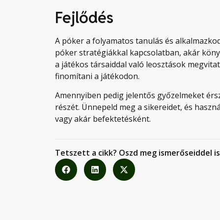
Fejlődés
A póker a folyamatos tanulás és alkalmazko
póker stratégiákkal kapcsolatban, akár köny
a játékos társaiddal való leosztások megvita
finomítani a játékodon.
Amennyiben pedig jelentős győzelmeket érsz
részét. Ünnepeld meg a sikereidet, és használ
vagy akár befektetésként.
Tetszett a cikk? Oszd meg ismerőseiddel is