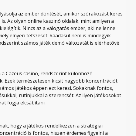
lyásolja az ember döntését, amikor szórakozást keres
is. Az olyan online kaszinó oldalak, mint amilyen a
ielégítik. Nincs az a válogatós ember, aki ne lenne
amely elnyeri tetszését. Ráadásul nem is mindegyik
endszerint számos játék demó változatát is elérhetővé
n a Cazeus casino, rendszerint különböző
ak. Ezek természetesen kicsit nagyobb koncentrációt
zámos játékos éppen ezt keresi. Sokaknak fontos,
sukkal, rutinjukkal a szerencsét. Az ilyen játékosokat
at fogja elcsábítani.
ak, hogy a játékos rendelkezzen a stratégiai
ncentráció is fontos, hiszen érdemes figyelni a