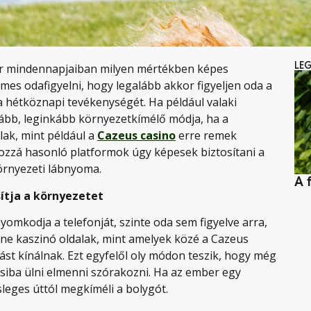
LE
er mindennapjaiban milyen mértékben képes
mes odafigyelni, hogy legalább akkor figyeljen oda a
 hétköznapi tevékenységét. Ha például valaki
tább, leginkább környezetkímélő módja, ha a
alak, mint például a
Cazeus casino
erre remek
hozzá hasonló platformok úgy képesek biztosítani a
környezeti lábnyoma.
A 
ítja a környezetet
mkodja a telefonját, szinte oda sem figyelve arra,
ine kaszinó oldalak, mint amelyek közé a Cazeus
ást kínálnak. Ezt egyfelől oly módon teszik, hogy még
siba ülni elmenni szórakozni. Ha az ember egy
sleges úttól megkíméli a bolygót.