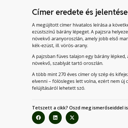
Címer eredete és jelentése
A megújított címer hivatalos leírása a követ
ezüstszínű bárány lépeget. A pajzsra helyeze
növekvő aranyoroszlán, amely jobb első manc
kék-ezüst, ill. vörös-arany.
A pajzsban füves talajon egy bárány lépked, 
növekvő, szablyát tartó oroszlán.
A több mint 270 éves címer oly szép és kifeje
elvenni – fölösleges lett volna, ezért nem új
felújításáról lehetett szó.
Tetszett a cikk? Oszd meg ismerőseiddel is