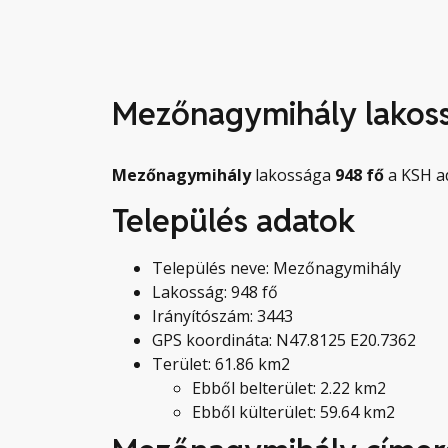
Mezőnagymihály lakos
Mezőnagymihály
lakossága
948
fő
a KSH ad
Település adatok
Település neve: Mezőnagymihály
Lakosság: 948 fő
Irányítószám: 3443
GPS koordináta: N47.8125 E20.7362
Terület: 61.86 km2
Ebből belterület: 2.22 km2
Ebből külterület: 59.64 km2