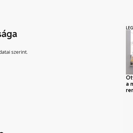
LE
sága
atai szerint.
Ot
a 
re