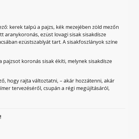
kező: kerek talpú a pajzs, kék mezejében zöld mezőn
tt aranykoronás, ezüst lovagi sisak sisakdísze
sában ezüstszablyát tart. A sisakfoszlányok színe
a pajzsot koronás sisak ékíti, melynek sisakdísze
ző, hogy rajta változtatni, – akár hozzátenni, akár
 címer tervezéséről, csupán a régi megújításáról,
!