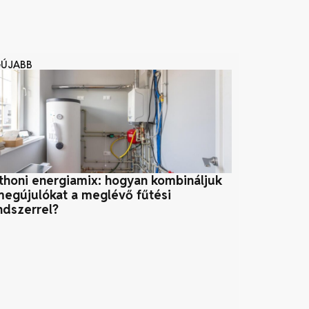
GÚJABB
thoni energiamix: hogyan kombináljuk
Fekete éjjel
megújulókat a meglévő fűtési
esztétikus
ndszerrel?