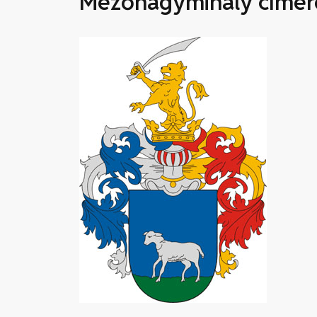
Mezőnagymihály címer