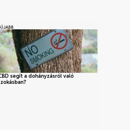
GÚJABB
CBD segít a dohányzásról való
Szénerőmű
szokásban?