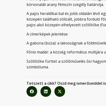
körvonalát arany fémszín szegély határolja.
A pajzs heraldikai bal és jobb oldalán lévő e
közepén található stilizált, jobbra forduló fő
pajzs alsó közepén elhelyezett szőlőtőke (fürt
A címerképek jelentése:
A gabona (búza): a lakosságnak a földművelé
Főnix madár: a község református múltjára u
Szőlőtőke fürttel: a szőlőművelés ősi hagyom
szimbóluma.
Tetszett a cikk? Oszd meg ismerőseiddel is