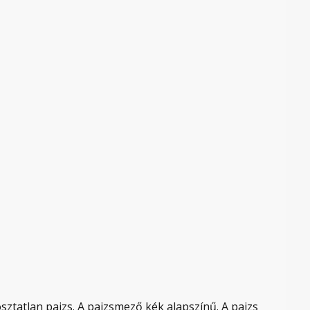
sztatlan pajzs. A pajzsmező kék alapszínű. A pajzs