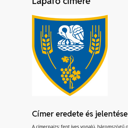
Lápafő címere
Címer eredete és jelentése
A címerpajzs: fent íves vonalú, háromszögű o