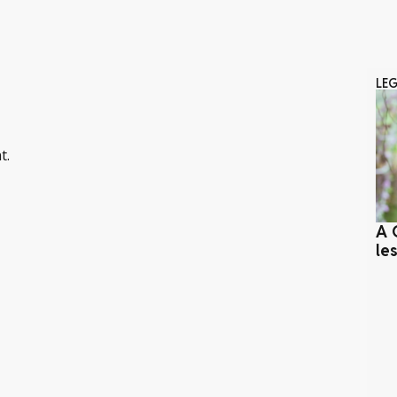
LE
t.
A 
le