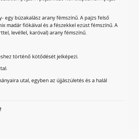
gy- egy búzakalász arany fémszínű. A pajzs felső
nix madár fiókáival és a fészekkel ezüst fémszínű. A
tel, levéllel, karóval) arany fémszínű.
shez történő kötődését jelképezi.
tal.
ányaira utal, egyben az újjászületés és a halál
!