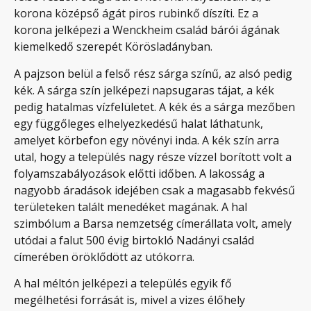
korona középső ágát piros rubinkő díszíti. Ez a
korona jelképezi a Wenckheim család bárói ágának
kiemelkedő szerepét Körösladányban.
A pajzson belül a felső rész sárga színű, az alsó pedig
kék. A sárga szín jelképezi napsugaras tájat, a kék
pedig hatalmas vízfelületet. A kék és a sárga mezőben
egy függőleges elhelyezkedésű halat láthatunk,
amelyet körbefon egy növényi inda. A kék szín arra
utal, hogy a település nagy része vízzel borított volt a
folyamszabályozások előtti időben. A lakosság a
nagyobb áradások idejében csak a magasabb fekvésű
területeken talált menedéket magának. A hal
szimbólum a Barsa nemzetség címerállata volt, amely
utódai a falut 500 évig birtokló Nadányi család
címerében öröklődött az utókorra.
A hal méltón jelképezi a település egyik fő
megélhetési forrását is, mivel a vizes élőhely