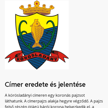
Címer eredete és jelentése
A körösladányi címeren egy koronás pajzsot
láthatunk. A címerpajzs alakja hegyre végződő. A pajzs
felső részén ötágú bárói korona helyezkedik el, a