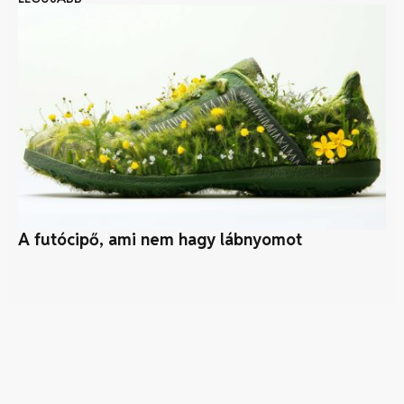
A futócipő, ami nem hagy lábnyomot
Né