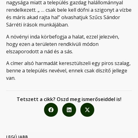
nagysága miatt a település gazdag halállománnyal
rendelkezett. „ … csak bele kell döfni a szigonyt a vízbe
és máris akad rajta hal” olvashatjuk Szűcs Sándor
Sárréti írások munkájában.
A növényi inda körbefogja a halat, ezzel jelezvén,
hogy ezen a területen rendkívüli módon
elszaporodott a nád és a sás.
A címer alsó harmadát keresztülszeli egy piros szalag,
benne a település nevével, ennek csak díszítő jellege
van.
Tetszett a cikk? Oszd meg ismerőseiddel is!
LEGÚJABB