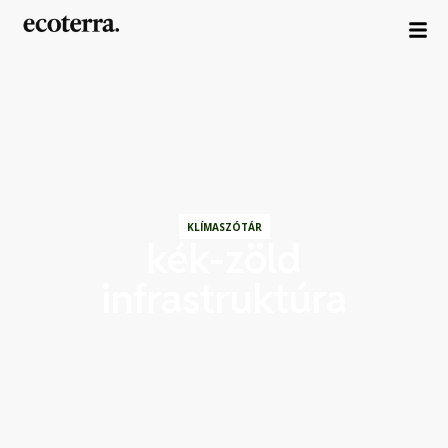
KLÍMASZÓTÁR
kék-zöld
infrastruktúra