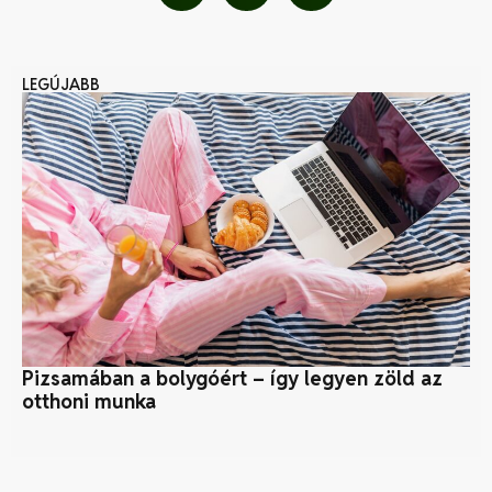
LEGÚJABB
Pizsamában a bolygóért – így legyen zöld az
Pr
otthoni munka
ve