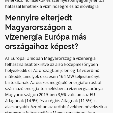
keletkező hulladékok és szennyezőanyagok jelentős
hatással lehetnek a vízminőségre és az élővilágra.
Mennyire elterjedt
Magyarországon a
vízenergia Európa más
országaihoz képest?
Az Európai Unióban Magyarország a vízenergia
felhasználását tekintve az alsó középmezőnyben
helyezkedik el. Az országban jelenleg 13 vízerőmű
működik, amelyek összesen 164 MW teljesítményt
biztosítanak. Az összes megújuló energiaforrásból
származó energia-termelésben a vízenergia aránya
Magyarországon 2019-ben 3,5% volt, ami az EU
átlagának (14,9%) és a régiós átlagnak (11,5%) is
alacsonyabb. Azonban az utóbbi években növekszik a
vízenergia felhasználása Magyarországon, és a