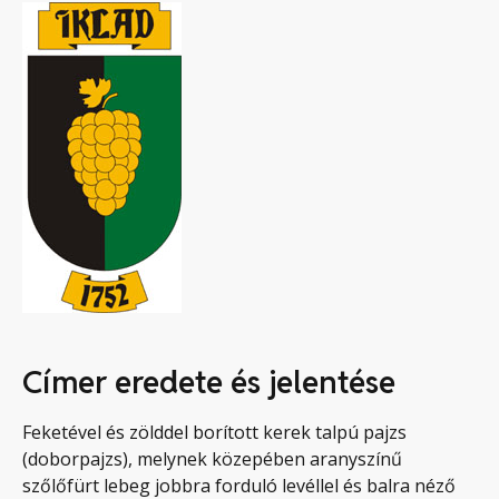
Címer eredete és jelentése
Feketével és zölddel borított kerek talpú pajzs
(doborpajzs), melynek közepében aranyszínű
szőlőfürt lebeg jobbra forduló levéllel és balra néző