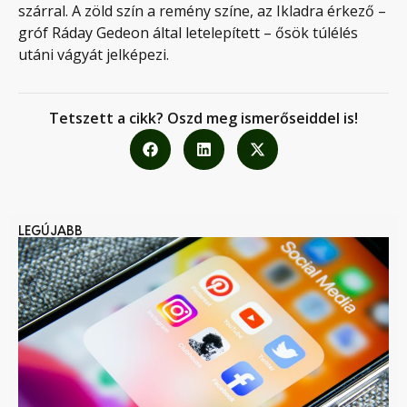
szárral. A zöld szín a remény színe, az Ikladra érkező –
gróf Ráday Gedeon által letelepített – ősök túlélés
utáni vágyát jelképezi.
Tetszett a cikk? Oszd meg ismerőseiddel is!
LEGÚJABB