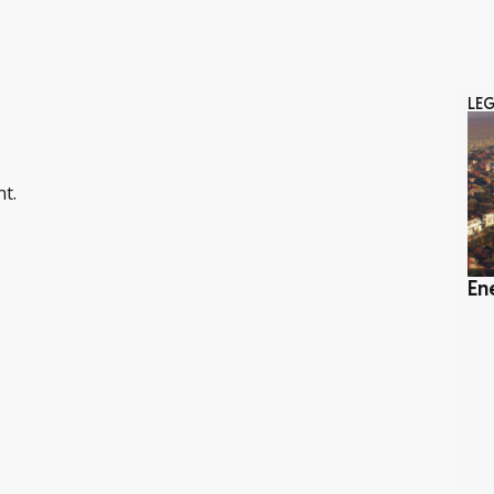
LE
nt.
En