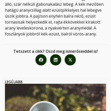
álló, szár nélküli gabonakalász lebeg. A kék mezőben
hatágú aranycsillag alatt ezüstpikkelyes hal lebegve
úszik jobbra. A pajzson enyhén balra néző, ezüst
tornasisak helyezkedik el, rajta ékkövekkel kirakott
arany leveleskorona, a nyakvérten aranymedál. A
foszlányok jobbról kék-ezüst, balról vörös-arany.
Tetszett a cikk? Oszd meg ismerőseiddel is!
LEGÚJABB