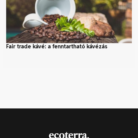
Fair trade kávé: a fenntartható kávézás
ÚM