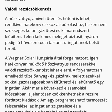
Valódi rezsicsökkentés
A hőszivattyú, amivel fűteni és hűteni is lehet,
rendkívül hatékony eszköz a spóroláshoz, hiszen nem
szükséges külön gázfűtési és klímarendszert
kiépíteni. Télen kellemes meleget biztosít, nyáron
pedig jó hűvösen tudja tartani az ingatlanok belső
tereit.
A Wagner Solar Hungária által forgalmazott, igen
hatékonyan működő hőszivattyús rendszerekkel
valódi rezsicsökkentést lehet elérni. A folyamatosan
emelkedő tüzelőanyag- és gázárak mellett ezekkel
sokkal gazdaságosabban kifűthető és lehűthető egy
ingatlan. Akár már a következő elszámolási
időszakban is jelentősen csökkenhetnek a rezsire
fordított kiadások. Ám egy programozható termosztát
felszerelése, az ingatlan szigetelése és a