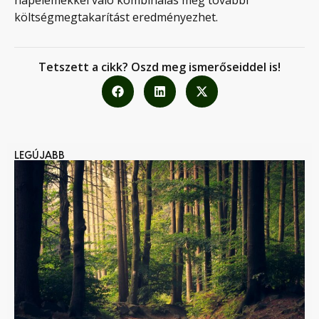
napelemekkel való kombinálás még további
költségmegtakarítást eredményezhet.
Tetszett a cikk? Oszd meg ismerőseiddel is!
LEGÚJABB