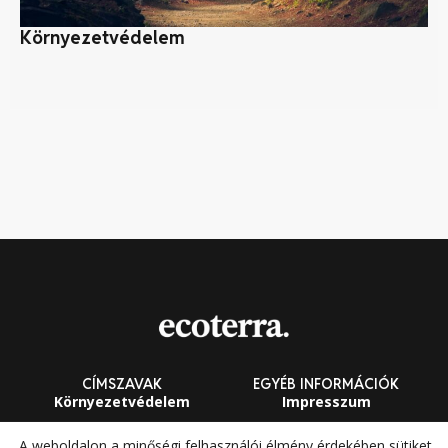
Környezetvédelem
A 
mű
CÍMSZAVAK
EGYÉB INFORMÁCIÓK
Környezetvédelem
Impresszum
Fenntarthatóság
Általános Szerződési
A weboldalon a minőségi felhasználói élmény érdekében sütiket