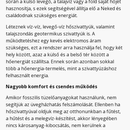
során a külső levegő, a talajvíz vagy a föld saját hőjét
hasznosítja, s ezek segítségével állítja elő a Neked és
családodnak szükséges energiát.
Léteznek víz-víz, levegő-víz hőszivattyúk, valamint
talajszondás geotermikus szivattyúk is. A
működtetéshez egy kevés elektromos áram
szükséges, ezt a rendszer arra használja fel, hogy két
hely között, azaz a külső és a belső tér között a
hőenergiát szállítsa. Ennek során azonban sokkal
több a hőenergia-termelés, mint a szivattyúzáshoz
felhasznált energia.
Nagyobb komfort és csendes működés
Amikor fosszilis tüzelőanyagokat használunk, nem
segítjük az üvegházhatás felszámolását. Ellenben ha
hőszivattyúval oldjuk meg az otthonunkban a fűtést,
a hűtést és a melegvíz-készítést, akkor lényegében
nincs károsanyag-kibocsátás, nem kerülnek a