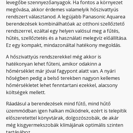
levegőbe szennyezőanyagok. Ha fontos a környezet
megóvása, akkor érdemes valamelyik hőszivattyús
rendszert választanod. A legújabb Panasonic Aquarea
berendezések kombinálhatóak az otthoni szellőztető
rendszerrel, ezáltal egy helyen valósul meg a fűtés,
hűtés, szellőztetés és a használati melegvíz előállítása.
Ez egy kompakt, mindazonáltal hatékony megoldás.
A hőszivattyús rendszerekkel még akkor is
hatékonyan lehet fűteni, amikor odakinn a
hőmérséklet már jóval fagypont alatt van. A nyári
hőségben pedig a belső terekben nagyon kellemes
hőmérsékletet lehet fenntartani ezekkel, alacsony
költségek mellett.
Ráadásul a berendezések mind fűtő, mind hűtő
üzemmódban igen halkan működnek, ezért is telepítik
előszeretettel könyvtárak, dolgozószobák, de akár
még kisgyermekszobák klímájának optimális szinten
tartásához.