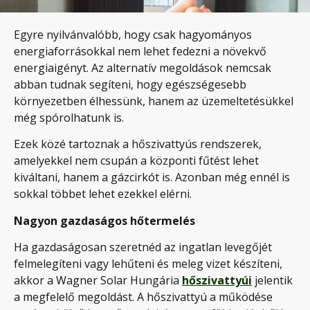
Egyre nyilvánvalóbb, hogy csak hagyományos
energiaforrásokkal nem lehet fedezni a növekvő
energiaigényt. Az alternatív megoldások nemcsak
abban tudnak segíteni, hogy egészségesebb
környezetben élhessünk, hanem az üzemeltetésükkel
még spórolhatunk is.
Ezek közé tartoznak a hőszivattyús rendszerek,
amelyekkel nem csupán a központi fűtést lehet
kiváltani, hanem a gázcirkót is. Azonban még ennél is
sokkal többet lehet ezekkel elérni.
Nagyon gazdaságos hőtermelés
Ha gazdaságosan szeretnéd az ingatlan levegőjét
felmelegíteni vagy lehűteni és meleg vizet készíteni,
akkor a Wagner Solar Hungária
hőszivattyúi
jelentik
a megfelelő megoldást. A hőszivattyú a működése