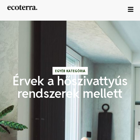
EGYÉB KATEGÓRIA
Érvek a hőszivattyús
rendszerek mellett