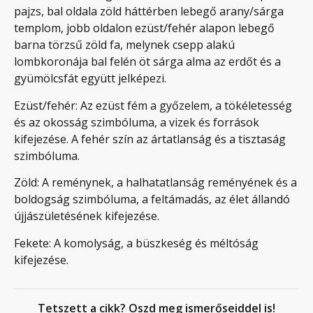
pajzs, bal oldala zöld háttérben lebegő arany/sárga
templom, jobb oldalon ezüst/fehér alapon lebegő
barna törzsű zöld fa, melynek csepp alakú
lombkoronája bal felén öt sárga alma az erdőt és a
gyümölcsfát együtt jelképezi.
Ezüst/fehér: Az ezüst fém a győzelem, a tökéletesség
és az okosság szimbóluma, a vizek és források
kifejezése. A fehér szín az ártatlanság és a tisztaság
szimbóluma.
Zöld: A reménynek, a halhatatlanság reményének és a
boldogság szimbóluma, a feltámadás, az élet állandó
újjászületésének kifejezése.
Fekete: A komolyság, a büszkeség és méltóság
kifejezése.
Tetszett a cikk? Oszd meg ismerőseiddel is!