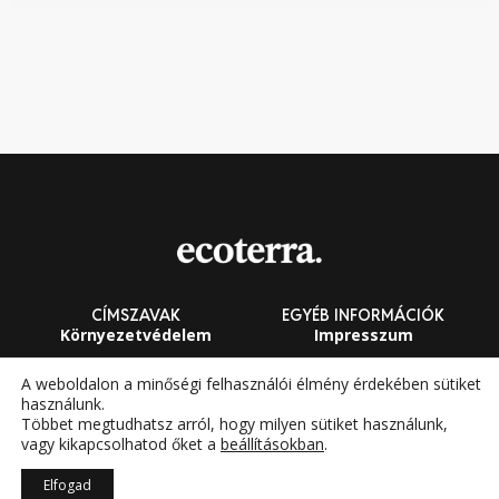
CÍMSZAVAK
EGYÉB INFORMÁCIÓK
Környezetvédelem
Impresszum
Fenntarthatóság
Általános Szerződési
A weboldalon a minőségi felhasználói élmény érdekében sütiket
Feltételek
használunk.
Megújuló energia
Többet megtudhatsz arról, hogy milyen sütiket használunk,
vagy kikapcsolhatod őket a
beállításokban
.
Elfogad