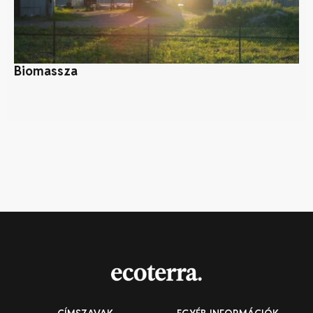
Biomassza
Mi
tu