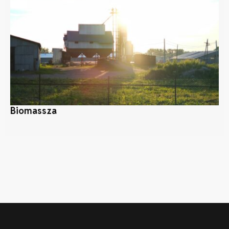
Biomassza
A 