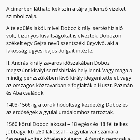
A címerben látható kék szín a tájra jellemző vizeket
szimbolizálja.
A település lakói, mivel Doboz királyi sertéshizlaló
volt, bizonyos kiváltságokat is élveztek. Dobozon
székelt egy Gejza nevű szentszéki ügyvivő, aki a
lakosság ügyes-bajos dolgait intézte.
II. András király zavaros időszakában Doboz
megszűnt királyi sertéshizlaló hely lenni. Vagy maga a
mindig pénzszűkében lévő király idegenítette el, vagy
az országos közzavarban elfoglalták a Huszt, Pázmán
és Aba családok.
1403-1566-ig a török hódoltság kezdetéig Doboz és
az erdőségek a gyulai uradalomhoz tartoztak.
1560 körül Doboz lakosai – 18 egész és 18 fél telkes
jobbágy, kb. 280 lakossal – a gyulai vár számára
faszenet voltak kötelesek égetni. A faszén nemcsak a