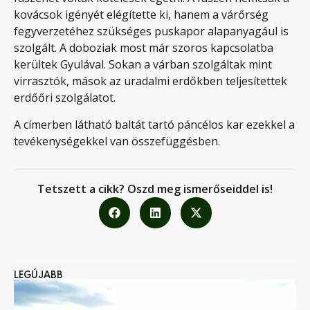
kovácsok igényét elégítette ki, hanem a várőrség
fegyverzetéhez szükséges puskapor alapanyagául is
szolgált. A doboziak most már szoros kapcsolatba
kerültek Gyulával. Sokan a várban szolgáltak mint
virrasztók, mások az uradalmi erdőkben teljesítettek
erdőőri szolgálatot.
A címerben látható baltát tartó páncélos kar ezekkel a
tevékenységekkel van összefüggésben.
Tetszett a cikk? Oszd meg ismerőseiddel is!
LEGÚJABB