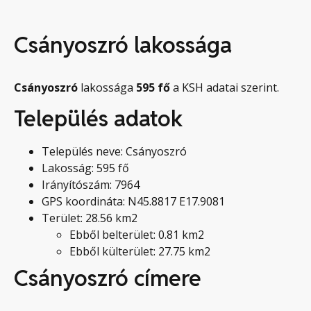
Csányoszró lakossága
Csányoszró
lakossága
595
fő
a KSH adatai szerint.
Település adatok
Település neve: Csányoszró
Lakosság: 595 fő
Irányítószám: 7964
GPS koordináta: N45.8817 E17.9081
Terület: 28.56 km2
Ebből belterület: 0.81 km2
Ebből külterület: 27.75 km2
Csányoszró címere