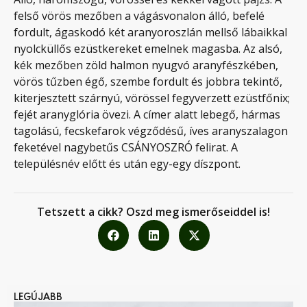
felső vörös mezőben a vágásvonalon álló, befelé
fordult, ágaskodó két aranyoroszlán mellső lábaikkal
nyolcküllős ezüstkereket emelnek magasba. Az alsó,
kék mezőben zöld halmon nyugvó aranyfészkében,
vörös tűzben égő, szembe fordult és jobbra tekintő,
kiterjesztett szárnyú, vörössel fegyverzett ezüstfőnix;
fejét aranyglória övezi. A címer alatt lebegő, hármas
tagolású, fecskefarok végződésű, íves aranyszalagon
feketével nagybetűs CSÁNYOSZRÓ felirat. A
településnév előtt és után egy-egy díszpont.
Tetszett a cikk? Oszd meg ismerőseiddel is!
LEGÚJABB