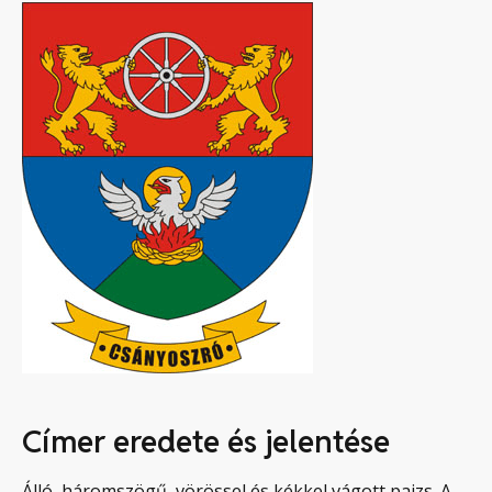
Címer eredete és jelentése
Álló, háromszögű, vörössel és kékkel vágott pajzs. A