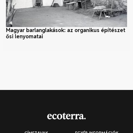
Magyar barlanglakások: az organikus építészet
Ár
ősi lenyomatai