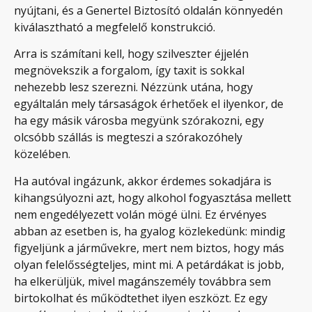
nyújtani, és a Genertel Biztosító oldalán könnyedén
kiválasztható a megfelelő konstrukció.
Arra is számítani kell, hogy szilveszter éjjelén
megnövekszik a forgalom, így taxit is sokkal
nehezebb lesz szerezni. Nézzünk utána, hogy
egyáltalán mely társaságok érhetőek el ilyenkor, de
ha egy másik városba megyünk szórakozni, egy
olcsóbb szállás is megteszi a szórakozóhely
közelében.
Ha autóval ingázunk, akkor érdemes sokadjára is
kihangsúlyozni azt, hogy alkohol fogyasztása mellett
nem engedélyezett volán mögé ülni. Ez érvényes
abban az esetben is, ha gyalog közlekedünk: mindig
figyeljünk a járművekre, mert nem biztos, hogy más
olyan felelősségteljes, mint mi. A petárdákat is jobb,
ha elkerüljük, mivel magánszemély továbbra sem
birtokolhat és működtethet ilyen eszközt. Ez egy