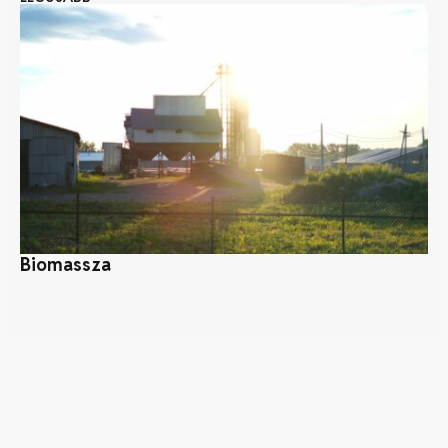
Biomassza
Ér