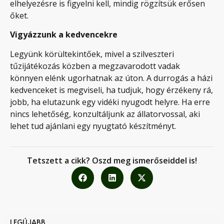
elhelyezésre is figyelni kell, mindig rögzítsük erősen
őket.
Vigyázzunk a kedvencekre
Legyünk körültekintőek, mivel a szilveszteri
tűzijátékozás közben a megzavarodott vadak
könnyen elénk ugorhatnak az úton. A durrogás a házi
kedvenceket is megviseli, ha tudjuk, hogy érzékeny rá,
jobb, ha elutazunk egy vidéki nyugodt helyre. Ha erre
nincs lehetőség, konzultáljunk az állatorvossal, aki
lehet tud ajánlani egy nyugtató készítményt.
Tetszett a cikk? Oszd meg ismerőseiddel is!
LEGÚJABB