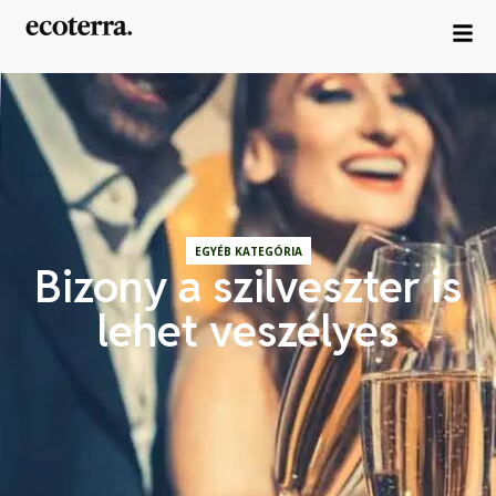
EGYÉB KATEGÓRIA
Bizony a szilveszter is
lehet veszélyes