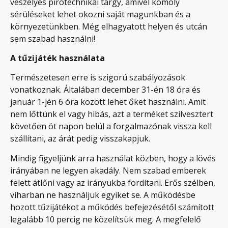
veszélyes pirotechnikai tárgy, amivel komoly
sérüléseket lehet okozni saját magunkban és a
környezetünkben. Még elhagyatott helyen és utcán
sem szabad használni!
A tűzijáték használata
Természetesen erre is szigorú szabályozások
vonatkoznak. Általában december 31-én 18 óra és
január 1-jén 6 óra között lehet őket használni. Amit
nem lőttünk el vagy hibás, azt a terméket szilvesztert
követően öt napon belül a forgalmazónak vissza kell
szállítani, az árát pedig visszakapjuk.
Mindig figyeljünk arra használat közben, hogy a lövés
irányában ne legyen akadály. Nem szabad emberek
felett átlőni vagy az irányukba fordítani. Erős szélben,
viharban ne használjuk egyiket se. A működésbe
hozott tűzijátékot a működés befejezésétől számított
legalább 10 percig ne közelítsük meg. A megfelelő