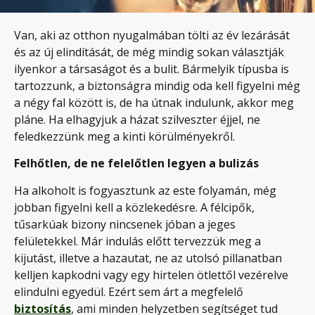
Van, aki az otthon nyugalmában tölti az év lezárását
és az új elindítását, de még mindig sokan választják
ilyenkor a társaságot és a bulit. Bármelyik típusba is
tartozzunk, a biztonságra mindig oda kell figyelni még
a négy fal között is, de ha útnak indulunk, akkor meg
pláne. Ha elhagyjuk a házat szilveszter éjjel, ne
feledkezzünk meg a kinti körülményekről.
Felhőtlen, de ne felelőtlen legyen a bulizás
Ha alkoholt is fogyasztunk az este folyamán, még
jobban figyelni kell a közlekedésre. A félcipők,
tűsarkúak bizony nincsenek jóban a jeges
felületekkel. Már indulás előtt tervezzük meg a
kijutást, illetve a hazautat, ne az utolsó pillanatban
kelljen kapkodni vagy egy hirtelen ötlettől vezérelve
elindulni egyedül. Ezért sem árt a megfelelő
biztosítás
, ami minden helyzetben segítséget tud