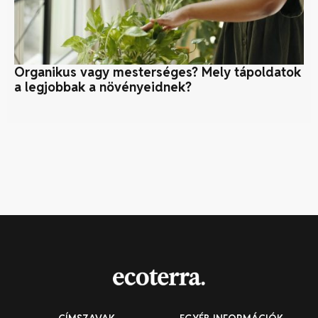
Organikus vagy mesterséges? Mely tápoldatok
Ny
a legjobbak a növényeidnek?
kö