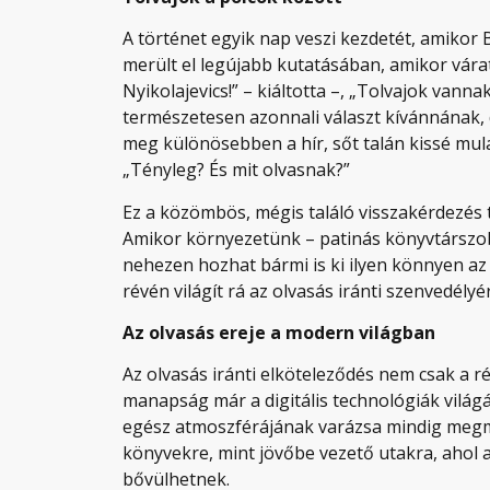
A történet egyik nap veszi kezdetét, amiko
merült el legújabb kutatásában, amikor várat
Nyikolajevics!” – kiáltotta –, „Tolvajok vann
természetesen azonnali választ kívánnának,
meg különösebben a hír, sőt talán kissé mula
„Tényleg? És mit olvasnak?”
Ez a közömbös, mégis találó visszakérdezés tü
Amikor környezetünk – patinás könyvtárszobá
nehezen hozhat bármi is ki ilyen könnyen az
révén világít rá az olvasás iránti szenvedély
Az olvasás ereje a modern világban
Az olvasás iránti elköteleződés nem csak a r
manapság már a digitális technológiák világá
egész atmoszférájának varázsa mindig meg
könyvekre, mint jövőbe vezető utakra, ahol 
bővülhetnek.