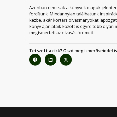
Azonban nemcsak a könyvek maguk jelentenek
fordítunk. Mindannyian találhatunk inspirác
kézbe, akár kortárs olvasmányokat lapozgatu
könyv ajánlataik között is egyre több olyan 
megismerteti az olvasás örömeit.
Tetszett a cikk? Oszd meg ismerőseiddel is