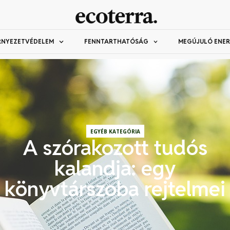
RNYEZETVÉDELEM
FENNTARTHATÓSÁG
MEGÚJULÓ ENER
EGYÉB KATEGÓRIA
A szórakozott tudós
kalandja: egy
könyvtárszoba rejtelmei