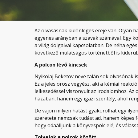
Az olvasásnak különleges ereje van. Olyan ha
egyenes arányban a szavak számával. Egy kön
a világ dolgaival kapcsolatban. De néha egés
következő mulatságos történetből is kiderül.
A polcon lévő kincsek
Nyikolaj Beketov neve talán sok olvasónak i
Ez a jeles orosz vegyész, aki a kémiai reakció
lelkesedéssel viszonyult az irodalomhoz. Az 
házában, hanem egy igazi szentély, ahol re
De vajon milyen hatást gyakorolhat egy ilyen
szeretete nemcsak tudást ad, hanem képes fo
hogy odaálljunk a könyvespolc elé, és válas
Tolvajok a polcok között