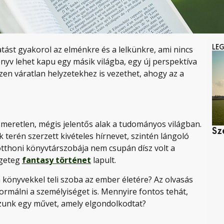
LE
tást gyakorol az elménkre és a lelkünkre, ami nincs
yv lehet kapu egy másik világba, egy új perspektíva
zen váratlan helyzetekhez is vezethet, ahogy az a
smeretlen, mégis jelentős alak a tudományos világban.
Sz
k terén szerzett kivételes hírnevet, szintén lángoló
otthoni könyvtárszobája nem csupán dísz volt a
ngeteg
fantasy történet
lapult.
 könyvekkel teli szoba az ember életére? Az olvasás
rmálni a személyiséget is. Mennyire fontos tehát,
szunk egy művet, amely elgondolkodtat?