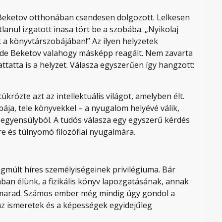
r Beketov otthonában csendesen dolgozott. Lelkesen
lanul izgatott inasa tört be a szobába. „Nyikolaj
ak a könyvtárszobájában!” Az ilyen helyzetek
 de Beketov valahogy másképp reagált. Nem zavarta
ttatta is a helyzet. Válasza egyszerűen így hangzott:
krözte azt az intellektuális világot, amelyben élt.
ja, tele könyvekkel – a nyugalom helyévé válik,
 egyensúlyból. A tudós válasza egy egyszerű kérdés
ére és túlnyomó filozófiai nyugalmára.
égmúlt híres személyiségeinek privilégiuma. Bár
ban élünk, a fizikális könyv lapozgatásának, annak
marad. Számos ember még mindig úgy gondol a
az ismeretek és a képességek egyidejűleg