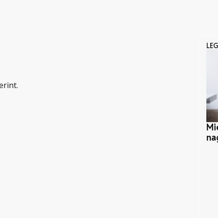
LE
erint.
Mi
na