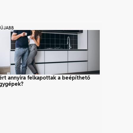
GÚJABB
ért annyira felkapottak a beépíthető
Vízenergia
gygépek?