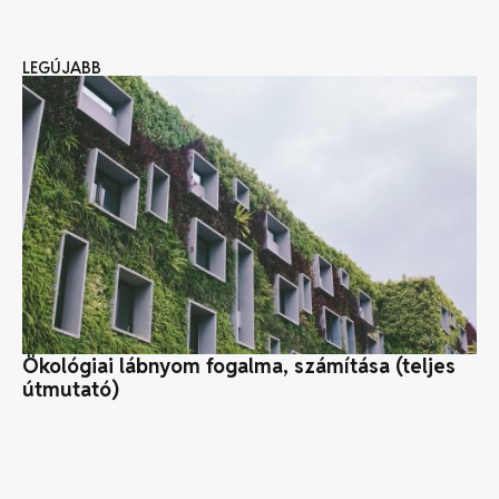
LEGÚJABB
Ökológiai lábnyom fogalma, számítása (teljes
Kö
útmutató)
pr