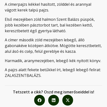
A címerpajzs kékkel hasított, zölddel és arannyal
vágott kerek talpú pajzs.
Első mezejében zöld halmon Szent Balázs püspök,
jobb kezében pásztorbot tart, bal kezében kettő,
keresztbetett égő gyertya látható.
A címer második zöld mezejében lebegő, álló
gabonakéve középen átkötve. Mögötte keresztbetett,
alul ásó és csép, felül gereblye és kasza.
Harmadik, aranymezejében, lebegő kék nyitott könyv.
A pajzs alatt fekete betűkkel írt, lebegő lebegő felirat:
ZALASZENTBALÁZS.
Tetszett a cikk? Oszd meg ismerőseiddel is!