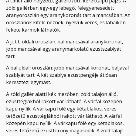
A címer álló helyzetű, gallérozott, kerektalpú pajzs. A
zöld gallérban egy-egy lebegő, felegyenesedett
aranyoroszlán egy aranykoronát tart a mancsában. Az
oroszlánok kifelé néznek, nyelvük veres, és lábaikon
fekete karmok láthatók.
A jobb oldali oroszlán: bal mancsával aranykoronát,
jobb mancsával egy aranymarkolatú ezüstszablyát
tart.
A bal oldali oroszlán: jobb mancsával koronát, baljával
szablyát tart. A két szablya ezüstpengéje átlósan
keresztezi egymást.
A zöld gallér alatti kék mezőben: zöld talajon álló,
ezüsttéglákból rakott vár látható. A várfal közepén
kapu nyílik. A várkapu fölé egy kétablakos, veres
tetőzetű ezüsttéglákból rakott vár látható. A várfal
közepén kapu nyílik. A várkapu fölé egy kétablakos,
veres tetőzetű ezüsttorony magasodik. A zöld talajt