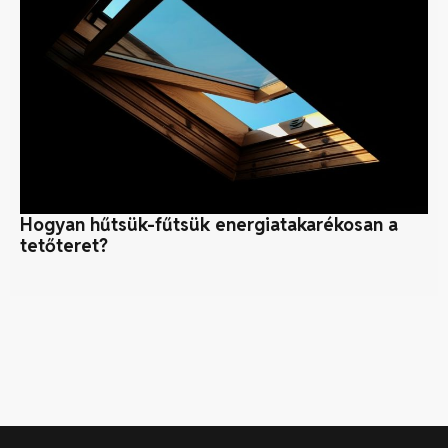
Hogyan hűtsük-fűtsük energiatakarékosan a
Kö
tetőteret?
zö