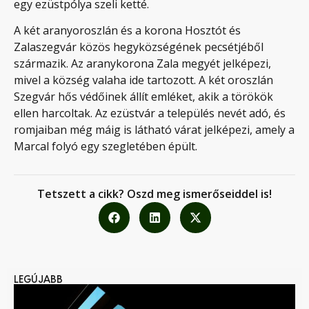
egy ezüstpólya szeli ketté.
A két aranyoroszlán és a korona Hosztót és
Zalaszegvár közös hegyközségének pecsétjéből
származik. Az aranykorona Zala megyét jelképezi,
mivel a község valaha ide tartozott. A két oroszlán
Szegvár hős védőinek állít emléket, akik a törökök
ellen harcoltak. Az ezüstvár a település nevét adó, és
romjaiban még máig is látható várat jelképezi, amely a
Marcal folyó egy szegletében épült.
Tetszett a cikk? Oszd meg ismerőseiddel is!
LEGÚJABB