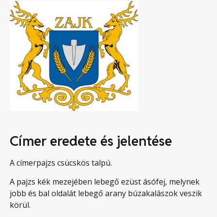
Címer eredete és jelentése
A címerpajzs csücskös talpú.
A pajzs kék mezejében lebegő ezüst ásófej, melynek
jobb és bal oldalát lebegő arany búzakalászok veszik
körül.