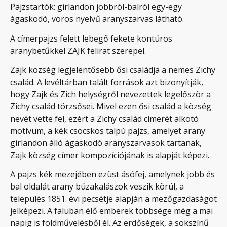
Pajzstartók: girlandon jobbról-balról egy-egy
ágaskodó, vörös nyelvű aranyszarvas látható.
A címerpajzs felett lebegő fekete kontúros
aranybetűkkel ZAJK felirat szerepel.
Zajk község legjelentősebb ősi családja a nemes Zichy
család. A levéltárban talált források azt bizonyítják,
hogy Zajk és Zich helységről nevezettek legelőször a
Zichy család törzsősei. Mivel ezen ősi család a község
nevét vette fel, ezért a Zichy család címerét alkotó
motívum, a kék csöcskös talpú pajzs, amelyet arany
girlandon álló ágaskodó aranyszarvasok tartanak,
Zajk község címer kompozíciójának is alapját képezi.
A pajzs kék mezejében ezüst ásófej, amelynek jobb és
bal oldalát arany búzakalászok veszik körül, a
település 1851. évi pecsétje alapján a mezőgazdaságot
jelképezi. A faluban élő emberek többsége még a mai
napig is földművelésből él. Az erdőségek, a sokszínű