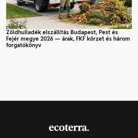
Zöldhulladék elszállítás Budapest, Pest és
A 
Fejér megye 2026 — árak, FKF körzet és három
forgatókönyv