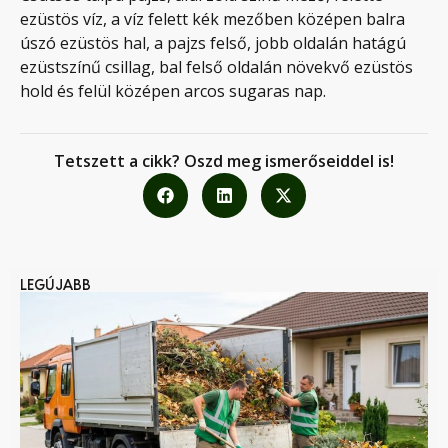
ezüstös víz, a víz felett kék mezőben középen balra
úszó ezüstös hal, a pajzs felső, jobb oldalán hatágú
ezüstszínű csillag, bal felső oldalán növekvő ezüstös
hold és felül középen arcos sugaras nap.
Tetszett a cikk? Oszd meg ismerőseiddel is!
LEGÚJABB