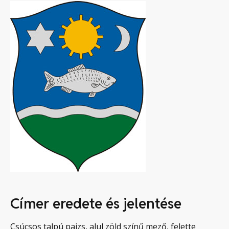
Címer eredete és jelentése
Csúcsos talpú pajzs, alul zöld színű mező, felette