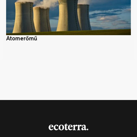
Atomerőmű
Ez