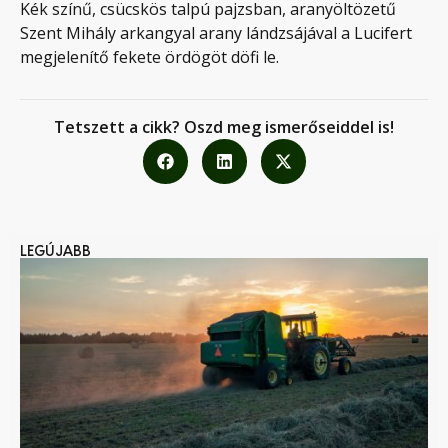
Kék színű, csücskös talpú pajzsban, aranyöltözetű
Szent Mihály arkangyal arany lándzsájával a Lucifert
megjelenítő fekete ördögöt döfi le.
Tetszett a cikk? Oszd meg ismerőseiddel is!
LEGÚJABB