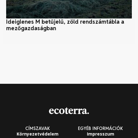
Ideiglenes M betűjelű, zöld rendszámtábla a
Fö
mezőgazdaságban
ér
CÍMSZAVAK
EGYÉB INFORMÁCIÓK
Környezetvédelem
Impresszum