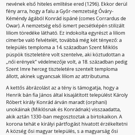
nevének első hiteles említése ered (1296). Ekkor derül
fény arra, hogy a falu a Győr-nemzetség Óváry-
Kéméndy ágából Konrád ispáné (comes Corrardus de
Owar). A nemzetség első ismert pecsétképén stilizált
liliom töredéke látható. Ez indokolta egyrészt a liliom
címerbe való felvételét, továbbá még két tényező: a
település temploma a 14. században Szent Miklós
püspök tiszteletére volt szentelve, aki köztudottan a
„női erények” védelmezője volt, a 18. században pedig
Szent Imre herceg tiszteletére szentelt temploma
állott, akinek ugyancsak liliom az attributuma.
A kettős ábrázolást az a tény is támogatja, hogy a
Henrik bán fia János által kisajátított települést Károly
Róbert király Konrád árván maradt (orphani)
unokáinak (Miklósnak és Konrádnak) visszaadatta,
akik aztán 1330-ban megosztoztak a birtokaikon. A
korona tehát e királyi pártfogást hivatott érzékeltetni
A község ősi magyar település, s a magyarság ősi