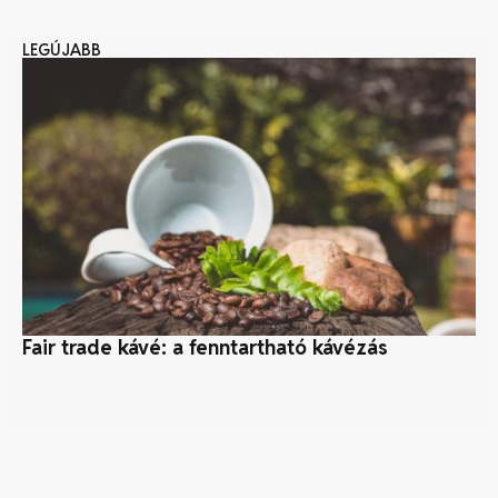
LEGÚJABB
Fair trade kávé: a fenntartható kávézás
Mi
ép