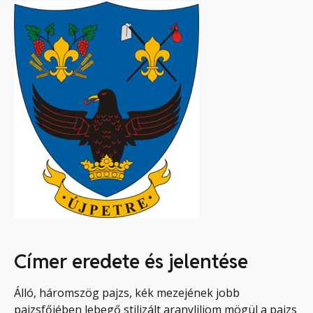
Címer eredete és jelentése
Álló, háromszög pajzs, kék mezejének jobb
pajzsfőjében lebegő stilizált aranyliliom mögül a pajzs