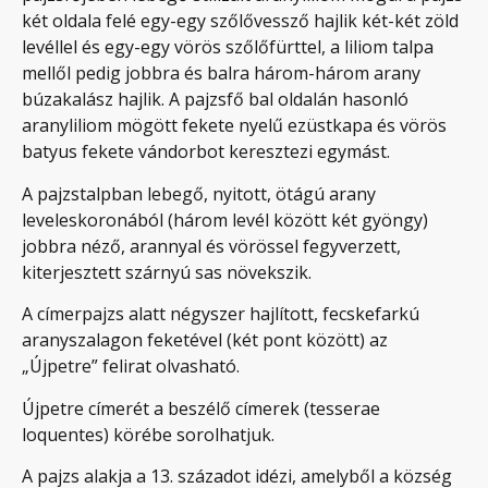
két oldala felé egy-egy szőlővessző hajlik két-két zöld
levéllel és egy-egy vörös szőlőfürttel, a liliom talpa
mellől pedig jobbra és balra három-három arany
búzakalász hajlik. A pajzsfő bal oldalán hasonló
aranyliliom mögött fekete nyelű ezüstkapa és vörös
batyus fekete vándorbot keresztezi egymást.
A pajzstalpban lebegő, nyitott, ötágú arany
leveleskoronából (három levél között két gyöngy)
jobbra néző, arannyal és vörössel fegyverzett,
kiterjesztett szárnyú sas növekszik.
A címerpajzs alatt négyszer hajlított, fecskefarkú
aranyszalagon feketével (két pont között) az
„Újpetre” felirat olvasható.
Újpetre címerét a beszélő címerek (tesserae
loquentes) körébe sorolhatjuk.
A pajzs alakja a 13. századot idézi, amelyből a község