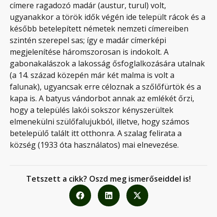
címere ragadozó madár (austur, turul) volt,
ugyanakkor a török idők végén ide települt rácok és a
később betelepített németek nemzeti címereiben
szintén szerepel sas; így e madár címerképi
megjelenítése háromszorosan is indokolt. A
gabonakalászok a lakosság ősfoglalkozására utalnak
(a 14. század közepén már két malma is volt a
falunak), ugyancsak erre céloznak a szőlőfürtök és a
kapa is. A batyus vándorbot annak az emlékét őrzi,
hogy a település lakói sokszor kényszerültek
elmenekülni szülőfalujukból, illetve, hogy számos
betelepülő talált itt otthonra. A szalag felirata a
község (1933 óta használatos) mai elnevezése.
Tetszett a cikk? Oszd meg ismerőseiddel is!