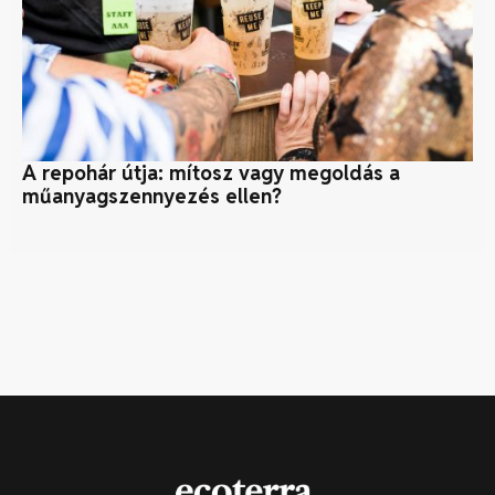
A repohár útja: mítosz vagy megoldás a
Pi
műanyagszennyezés ellen?
ot