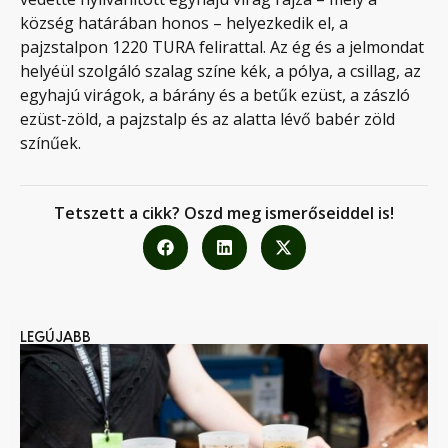
község határában honos – helyezkedik el, a
pajzstalpon 1220 TURA felirattal. Az ég és a jelmondat
helyéül szolgáló szalag színe kék, a pólya, a csillag, az
egyhajú virágok, a bárány és a betűk ezüst, a zászló
ezüst-zöld, a pajzstalp és az alatta lévő babér zöld
színűek.
Tetszett a cikk? Oszd meg ismerőseiddel is!
LEGÚJABB