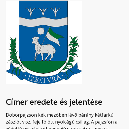
Címer eredete és jelentése
Doborpajzson kék mezőben lévő bárány kétfarkú
zászlót visz, feje fölött nyolcágú csillag. A pajzsfőn a
védetté nyilvánított egyhajú virág rajza – mely a