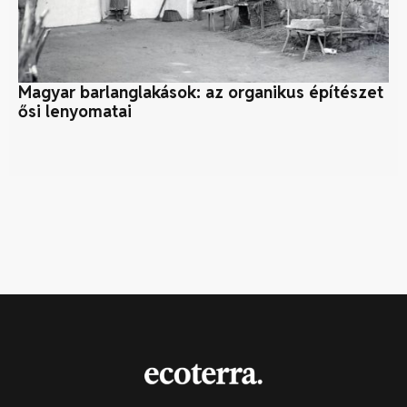
Magyar barlanglakások: az organikus építészet
A 
ősi lenyomatai